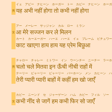
イェ アビー ナヒーン ホーガー トー カビー ナヒーン ホーガ
यह अभी नहीं होगा तो कभी नहीं होगा
男
アー メーレー サッジャン カル ロー ミラン
आ मेरे सज्जन कर ले मिलन
女
カート カーエーガー ハーエ ハーエ イェ プレーム ビチュワー
काट खाएगा हाय हाय यह प्रेम बिछुआ
チャロー チャレー ミトワー イン ウーンチー ニーチー ラーホ
चलो चले मितवा इन ऊँची नीची राहों में
男
テーリー ピャーリー ピャーリー バーホーン メン カヒーン ハ
तेरी प्यारी प्यारी बाहों में कहीं हम खो जाएँ
カビー ニーンド セ ジャーゲーン ハム カビー フィル ソー 
कभी नींद से जागें हम कभी फिर सो जाएँ
女