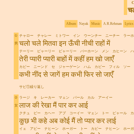
■
C
चल
Album
Nayak
Music
A.R.Rehman
Lyrics
①
チャロー チャレー ミトワー イン ウーンチー ニーチー ラーホ
चलो चले मितवा इन ऊँची नीची राहों में
男
テーリー ピャーリー ピャーリー バーホーン メン カヒーン ハ
तेरी प्यारी प्यारी बाहों में कहीं हम खो जाएँ
カビー ニーンド セ ジャーゲーン ハム カビー フィル ソー 
कभी नींद से जागें हम कभी फिर सो जाएँ
サビ①繰り返し
②
ラージ キ レーカー マェン パール カル アーイー
लाज की रेखा मैं पार कर आई
女
クチュ ビー カヘー アブ コーイー マェン トー ピャール カ
कुछ भी कहे अब कोई मैं तो प्यार कर लाई
イェ アビー ナヒーン ホーガー トー カビー ナヒーン ホーガ