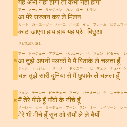
यह अभी नहीं होगा तो कभी नहीं होगा
アー メーレー サッジャン カル ロー ミラン
आ मेरे सज्जन कर ले मिलन
カート カーエーガー ハーエ ハーエ イェ プレーム ビチュワー
काट खाएगा हाय हाय यह प्रेम बिछुआ
サビ①繰り返し
アー トゥジェー アプニー パルコーン ペ マェン ビターケ レ
आ तुझे अपनी पलकों पे मैं बिठाके ले चलता हूँ
男
チャル トゥジェー サーリー ドゥニヤー セ マェン チュパーケ
चल तुझे सारी दुनिया से मैं छुपाके ले चलता हूँ
マェン テーレー ピーチェー フーン パーオーン ケ ニーチェー
मैं तेरे पीछे हूँ पाँवों के नीचे हूँ
女
メーレー ビー ミーチェー フーン スン オー サイヤーン レー
मेरे भी मीचे हूँ सुन ओ सैयाँ ले ले बैयाँ