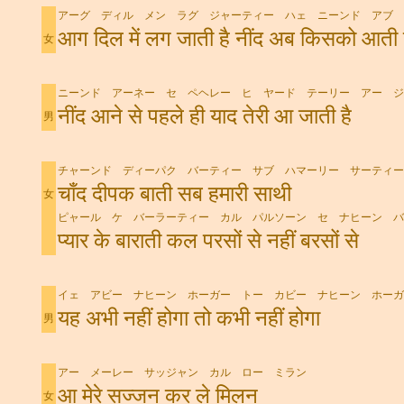
アーグ ディル メン ラグ ジャーティー ハェ ニーンド アブ 
आग दिल में लग जाती है नींद अब किसको आती 
女
ニーンド アーネー セ ペヘレー ヒ ヤード テーリー アー ジ
नींद आने से पहले ही याद तेरी आ जाती है
男
チャーンド ディーパク バーティー サブ ハマーリー サーティー
चाँद दीपक बाती सब हमारी साथी
女
ピャール ケ バーラーティー カル パルソーン セ ナヒーン バ
प्यार के बाराती कल परसों से नहीं बरसों से
イェ アビー ナヒーン ホーガー トー カビー ナヒーン ホーガ
यह अभी नहीं होगा तो कभी नहीं होगा
男
アー メーレー サッジャン カル ロー ミラン
आ मेरे सज्जन कर ले मिलन
女