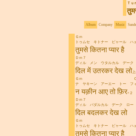
■
Ｔｕ
तुम
Album
Company
Music
Sand
Ｇｍ Ｃ
■■
トゥムセ キトナー ピャール ハ
तुमसे कितना प्यार है
Ｄｍ７ 
ディル メン ウタルカル デーク
दिल में उतरकर देख लो
上
Ｇｍ Ｃ
ナ ヤキーン アーエー トー フ
न यक़ीन आए तो फ़िर
×２
Ｄｍ７
ディル バダルカル デーク ロー
दिल बदलकर देख लो
Ｇｍ Ｃ
トゥムセ キトナー ピャール ハ
तुमसे कितना प्यार है