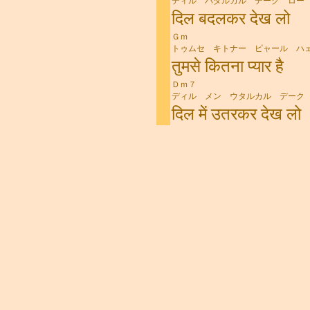
ディル バダルカル デーク ロー
दिल बदलकर देख लो
Ｇｍ Ｃ
トゥムセ キトナー ピャール ハ
तुमसे कितना प्यार है
Ｄｍ７ 
ディル メン ウタルカル デーク
दिल में उतरकर देख लो