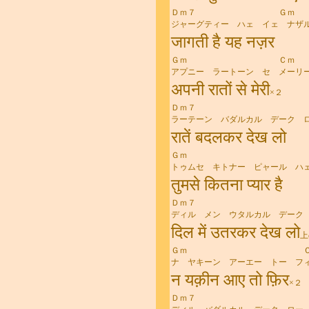
Ｄｍ７ Ｇｍ
ジャーグティー ハェ イェ ナザ
जागती है यह नज़र
Ｇｍ Ｃｍ
アプニー ラートーン セ メーリ
अपनी रातों से मेरी
×２
Ｄｍ７
ラーテーン バダルカル デーク 
रातें बदलकर देख लो
Ｇｍ Ｃ
トゥムセ キトナー ピャール ハ
तुमसे कितना प्यार है
Ｄｍ７ 
ディル メン ウタルカル デーク
दिल में उतरकर देख लो
上
Ｇｍ Ｃ
ナ ヤキーン アーエー トー フ
न यक़ीन आए तो फ़िर
×２
Ｄｍ７