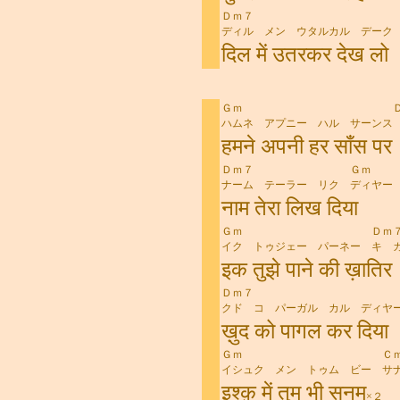
Ｄｍ７ 
ディル メン ウタルカル デーク
दिल में उतरकर देख लो
Ｇｍ Ｄｍ
ハムネ アプニー ハル サーンス
हमने अपनी हर साँस पर
Ｄｍ７ Ｇｍ
ナーム テーラー リク ディヤー
नाम तेरा लिख दिया
Ｇｍ Ｄｍ
イク トゥジェー パーネー キ 
इक तुझे पाने की ख़ातिर
Ｄｍ７ Ｇ
クド コ パーガル カル ディヤ
ख़ुद को पागल कर दिया
Ｇｍ Ｃ
イシュク メン トゥム ビー サ
इश्क़ में तुम भी सनम
×２