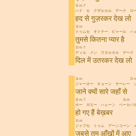
Ｄｍ７
ハド セ クザルカル デーク ロ
हद से गुज़रकर देख लो
Ｇｍ Ｃ
トゥムセ キトナー ピャール ハ
तुमसे कितना प्यार है
Ｄｍ７ 
ディル メン ウタルカル デーク
दिल में उतरकर देख लो
Ｇｍ Ｄｍ
ジャーネー キョーン サーレー 
जाने क्यों सारे जहाँ से
Ｄｍ７ Ｇｍ
ホー ガエー ハェーン ベーカバ
हो गए हैं बेख़बर
Ｇｍ Ｄｍ
ジャブセ トゥム アーンコーン 
जबसे तुम आँखों में आए