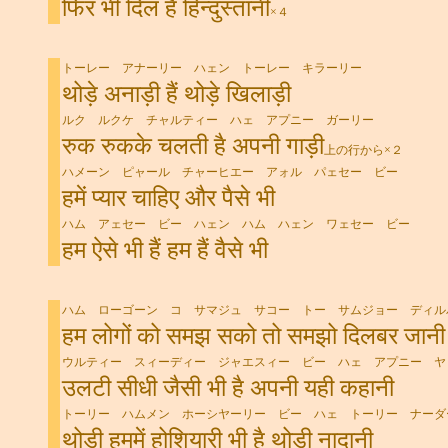
फिर भी दिल है हिन्दुस्तानी
×４
トーレー アナーリー ハェン トーレー キラーリー
थोड़े अनाड़ी हैं थोड़े खिलाड़ी
ルク ルクケ チャルティー ハェ アプニー ガーリー
रुक रुकके चलती है अपनी गाड़ी
上の行から×２
ハメーン ピャール チャーヒエー アォル パェセー ビー
हमें प्यार चाहिए और पैसे भी
ハム アェセー ビー ハェン ハム ハェン ワェセー ビー
हम ऐसे भी हैं हम हैं वैसे भी
ハム ローゴーン コ サマジュ サコー トー サムジョー ディル
हम लोगों को समझ सको तो समझो दिलबर जानी
ウルティー スィーディー ジャエスィー ビー ハェ アプニー ヤ
उलटी सीधी जैसी भी है अपनी यही कहानी
トーリー ハムメン ホーシヤーリー ビー ハェ トーリー ナーダ
थोड़ी हममें होशियारी भी है थोड़ी नादानी