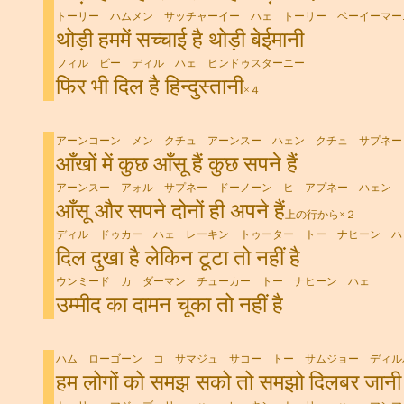
トーリー ハムメン サッチャーイー ハェ トーリー ベーイーマー
थोड़ी हममें सच्चाई है थोड़ी बेईमानी
フィル ビー ディル ハェ ヒンドゥスターニー
फिर भी दिल है हिन्दुस्तानी
×４
アーンコーン メン クチュ アーンスー ハェン クチュ サプネー
आँखों में कुछ आँसू हैं कुछ सपने हैं
アーンスー アォル サプネー ドーノーン ヒ アプネー ハェン
आँसू और सपने दोनों ही अपने हैं
上の行から×２
ディル ドゥカー ハェ レーキン トゥーター トー ナヒーン ハ
दिल दुखा है लेकिन टूटा तो नहीं है
ウンミード カ ダーマン チューカー トー ナヒーン ハェ
उम्मीद का दामन चूका तो नहीं है
ハム ローゴーン コ サマジュ サコー トー サムジョー ディル
हम लोगों को समझ सको तो समझो दिलबर जानी