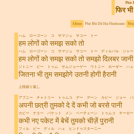
■
Phir 
फिर भी 
Album
Phir Bhi Dil Hai Hindustani
Mus
■
ハム ローゴーン コ サマジュ サコー トー
हम लोगों को समझ सको तो
ハム ローゴーン コ サマジュ サコー トー ディルバル ジャー
हम लोगों को समझ सको तो समझो दिलबर जानी
ジトニー ビー トゥム サムジョーゲー ウトニー ホーギー ハェ
जितना भी तुम समझोगे उतनी होगी हैरानी
上段繰り返し
アプニー チャトリー トゥムコ デー デーン カビー ジョー バ
अपनी छत्री तुमको दे दें कभी जो बरसे पानी
カビー ナエー パケット メン ベーチェーン トゥムコ チーゼー
कभी नए पकेट में बेचें तुमको चीज़ें पुरानी
フィル ビー ディル ハェ ヒンドゥスターニー