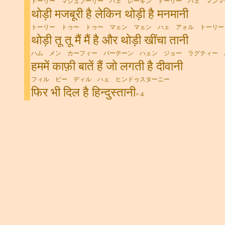
トーリー マジュブーリー ハェ レーキン トーリー ハェ マンマ
थोड़ी मजबूरी है लेकिन थोड़ी है मनमानी
トーリー トゥー トゥー マェン マェン ハェ アォル トーリー
थोड़ी तू तू मैं मैं है और थोड़ी खींचा तानी
ハム メン カーフィー バーテーン ハェン ジョー ラグティー 
हममें काफ़ी बातें हैं जो लगती है दीवानी
フィル ビー ディル ハェ ヒンドゥスターニー
फिर भी दिल है हिन्दुस्तानी
×４