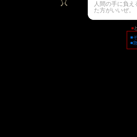
人間の手に負え
た方がいいぜ。
■
■
■