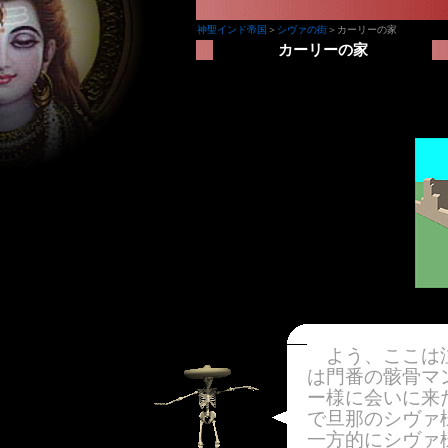
神聖インド帝国
＞
シヴァの街
＞カーリーの家
カーリーの家
よう、ここは泣
は門番の骸骨マ
ー様に会いに来
で旦那のシヴァ
一方的にシヴァ