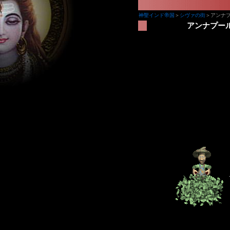
神聖インド帝国
＞
シヴァの街
＞アンナ
アンナプー