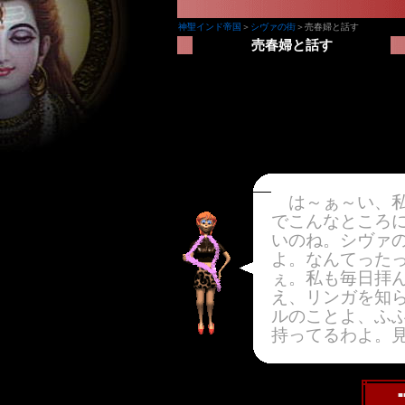
神聖インド帝国
＞
シヴァの街
＞売春婦と話す
売春婦と話す
は～ぁ～い、私
でこんなところ
いのね。シヴァ
よ。なんてった
ぇ。私も毎日拝
え、リンガを知
ルのことよ、ふ
持ってるわよ。
■