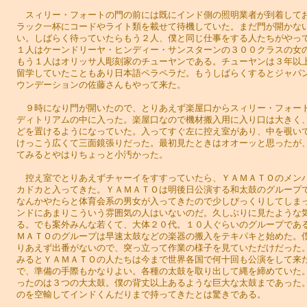
スィリー・フォートの門の前には既にインド側の照明業者が到着して
ラック一杯にコードやライト類を載せて待機していた。まだ門が開かな
い。しばらく待っていたらもう２人、僕と同じ仕事をする人たちがやっ
１人はケーンドリーヤ・ヒンディー・サンスターンの３００クラスの女
もう１人はオリッサ人彫刻家のチューヤンである。チューヤンは３年以
留学していたこともあり日本語ペラペラだ。もうしばらくするとジャパ
ウンデーションの佐藤さんもやって来た。
９時になり門が開いたので、とりあえず楽屋口からスィリー・フォー
ディトリアムの中に入った。楽屋口なので機材搬入用に入り口は大きく
どを置けるようになっていた。入ってすぐ左に控え室があり、中を覗い
けっこう広くて三面鏡張りだった。最初見たときはオオーッと思ったが
てみるとやはりちょっと小汚かった。
控え室でとりあえずチャーイをすすっていたら、ＹＡＭＡＴＯのメン
カドカと入ってきた。ＹＡＭＡＴＯは明後日公演する和太鼓のグループ
なんかやたらと体育会系の男女が入ってきたので少しびっくりしてしま
ンドにあまりこういう雰囲気の人はいないのだ。久しぶりに見たような
る。でも案外みんな若くて、大体２０代。１０人ぐらいのグループであ
ＭＡＴＯのグループは早速太鼓などの楽器の搬入をテキパキと始めた。
りあえず出番がないので、突っ立って作業の様子を見ていただけだった
みるとＹＡＭＡＴＯの人たちは今まで世界各国で何十回も公演をして来
で、準備の手際もかなりよい。各種の太鼓を取り出して縄を締めていた
ったのは３つの大太鼓。僕の背丈以上あるような巨大な太鼓まであった
のを空輸してインドくんだりまで持ってきたとは驚きである。