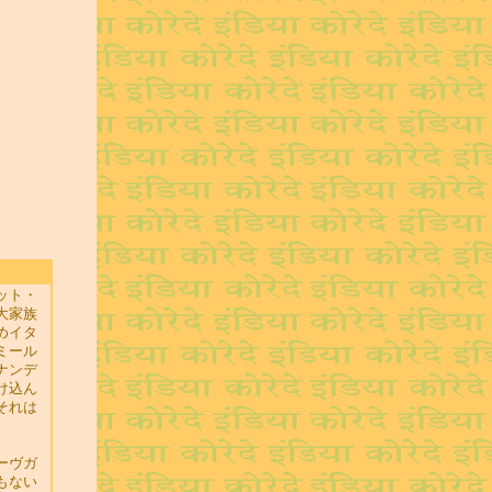
ット・
大家族
めイタ
ミール
ナンデ
け込ん
それは
ーヴガ
もない