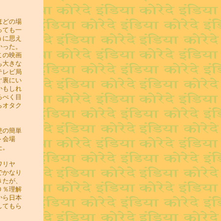
ほどの場
っても一
うに思え
かった。
この映画
も大きな
テレビ局
ぐ裏にい
かもしれ
るべく目
らオタク
使の簡単
ト会場
た。
ワリヤ
でかなり
きたが、
０％理解
から日本
してもら