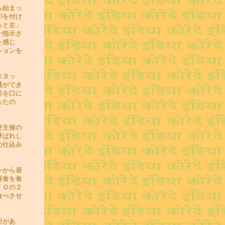
ら始まっ
印を付け
っと左」
か指示さ
を感じ
ションを
スタッ
通ができ
語を口に
ったの
使主催の
呼ばれし
の仕込み
ンから昼
昼食を食
ＴＯの２
食べさせ
所があ