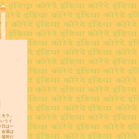
ミモラ」
というイ
今日は一
。会場は
く場所だ