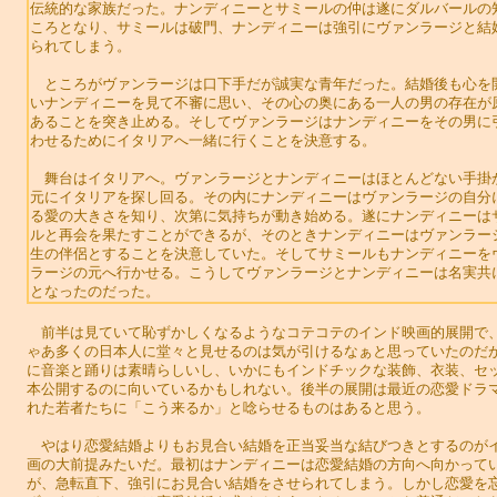
伝統的な家族だった。ナンディニーとサミールの仲は遂にダルバールの
ころとなり、サミールは破門、ナンディニーは強引にヴァンラージと結
られてしまう。
ところがヴァンラージは口下手だが誠実な青年だった。結婚後も心を
いナンディニーを見て不審に思い、その心の奥にある一人の男の存在が
あることを突き止める。そしてヴァンラージはナンディニーをその男に
わせるためにイタリアへ一緒に行くことを決意する。
舞台はイタリアへ。ヴァンラージとナンディニーはほとんどない手掛
元にイタリアを探し回る。その内にナンディニーはヴァンラージの自分
る愛の大きさを知り、次第に気持ちが動き始める。遂にナンディニーは
ルと再会を果たすことができるが、そのときナンディニーはヴァンラー
生の伴侶とすることを決意していた。そしてサミールもナンディニーを
ラージの元へ行かせる。こうしてヴァンラージとナンディニーは名実共
となったのだった。
前半は見ていて恥ずかしくなるようなコテコテのインド映画的展開で
ゃあ多くの日本人に堂々と見せるのは気が引けるなぁと思っていたのだ
に音楽と踊りは素晴らしいし、いかにもインドチックな装飾、衣装、セ
本公開するのに向いているかもしれない。後半の展開は最近の恋愛ドラ
れた若者たちに「こう来るか」と唸らせるものはあると思う。
やはり恋愛結婚よりもお見合い結婚を正当妥当な結びつきとするのが
画の大前提みたいだ。最初はナンディニーは恋愛結婚の方向へ向かって
が、急転直下、強引にお見合い結婚をさせられてしまう。しかし恋愛を