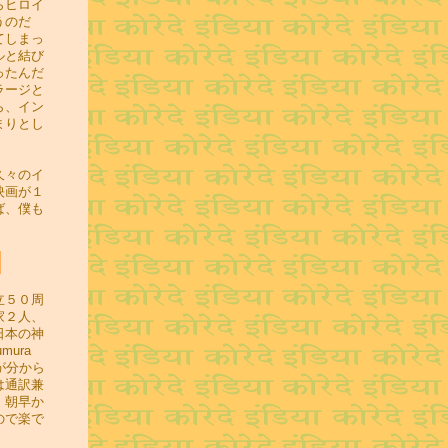
らヒロイ
うのだ
てしまっ
ルと結び
ったんだ
ラージと
ら、イン
まりとし
久々のイ
映画が１
ば、僕も
立５０周
家２人、
日本の神
ura
称が分から
は通訳兼
。朝早か
ので楽で