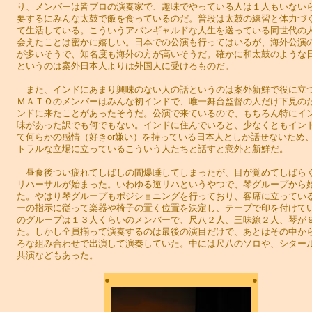
り、メンバーは皆プロの演奏家で、趣味でやっている人は１人もいない
要するにみんな太鼓で飯を食っているのだ。普段は太鼓の練習と体力づ
て生活している。こういうアバンギャルドな人生を送っている同世代の
会えたことは密かに嬉しい。日本での公演も行ってはいるが、海外公演
が多いそうで、知名度も海外の方が高いそうだ。確かに和太鼓のような
というのは案外日本人よりは外国人に受けるものだ。
また、インドにあまり興味のない人の話というのは案外新鮮で役に立
ＭＡＴＯのメンバーはみんな初インドで、唯一舞台監督の人だけ下見の
ンドに来たことがあったそうだ。公演で来ているので、もちろん特にイ
味があった訳でも何でもない。インドに住んでいると、少なくともイン
て何らかの感情（好きor嫌い）を持っている日本人としか話せないため
トラルな立場に立っているこういう人たちと話すと意外と新鮮だ。
昼食後つい疲れてしばしの間爆睡してしまったが、目が覚めてしばら
リハーサルが始まった。いわゆる逆リハというやつで、琴グループから
た。やはり琴グループもポジショニングを行っており、客席に立ってい
ーの指示に従って楽器や椅子の置く位置を決定し、テープで印を付けて
のグループは１３人くらいのメンバーで、尺八２人、三味線２人、琴が
た。しかし全員揃って演奏するのは最後の演目だけで、あとはその中か
ろな組み合わせで出演して演奏していた。中には尺八のソロや、シター
共演などもあった。
●
●