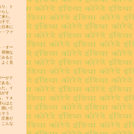
おり、ト
いらし
て来た。
の子で、
上日本に
ン・ファ
ト・オー
、荷物な
てみると
、よく見
バーがド
である。
った。イ
気がす
る。ＹＡ
僕らはと
。聞いて
たそう
。圧巻だ
。こんな