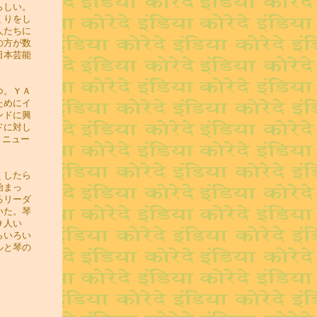
らしい。
くりをし
人たちに
の方が数
日本芸能
つ。ＹＡ
ためにイ
ンドに興
ドに対し
、ニュー
くしたら
始まっ
るリーダ
いた。琴
９人い
らいろい
ルと琴の