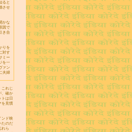
知ると
婚させ
開かな
原因で
引き合
かりを
に対す
サミー
ジを一
ヴァン
に夫婦
、これじ
が、確か
ットは日
マを見慣
インド映
いたのだ
忘れら