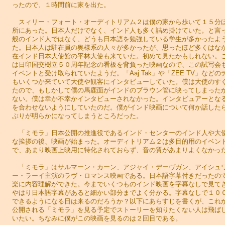
ったので、１時間前に家を出た。
スィリー・フォート・オーディトリアム２は僕の家から歩いて１５分
所にあった。日本人だけでなく、インド人も多く詰め掛けていた。と言
般のインド人ではなく、どうも日本語を勉強している学生が多かったよ
た。日本人は駐在員の奥様系の人々が多かったが、思ったほど多くはな
在インド日本大使館の平林大使も来ていた。初めて見たかもしれない。
は日印国交樹立５０周年記念の看板を背負った映画なので、この試写会
イベントと受け取られていたようだ。「Aaj Tak」や「ZEE TV」などの
もいくつか来ていて大使や観客にインタビューしていた。僕は大使のす
たので、もしかして僕の馬鹿面がインドのブラウン管に映ってしまった
ない。僕は幸か不幸かインタビューされなかった。インタビュアーとな
を合わせないようにしていたのだ。僕がインド映画について何か話した
ぶりが明らかになってしまうところだった。
「ミモラ」日本公開の推進役であるインド・センターのインド人や大
な挨拶の後、映画が始まった。オーディトリアム２は多目的用のイベン
で、あまり映画上映用に特化されておらず、音の質があまりよくなかっ
「ミモラ」はサルマーン・カーン、アジャイ・デーヴガン、アイシュ
ー・ラーイ主演のラヴ・ロマンス映画である。日本語字幕付きだったの
楽に内容理解ができた。今までいくつものインド映画を字幕なしで見て
やはり日本語字幕があると細かい部分までよく分かる。字幕なしで１０
できるようになる日は来るのだろうか？以下にあらすじを書くが、これ
公開される「ミモラ」を見る予定でストーリーを知りたくない人は飛ば
いたい。ちなみに僕がこの映画を見るのは２回目である。