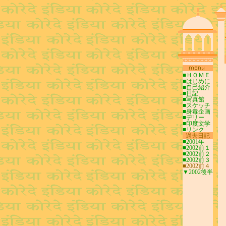
■ＨＯＭＥ
■はじめに
■自己紹介
■日記
■写真館
■スケッチ
■身毒企画
■デリー
■印度文学
■リンク
0
過去日記
0
■2001年
■2002前１
■2002前２
■2002前３
■2002前４
▼2002後半