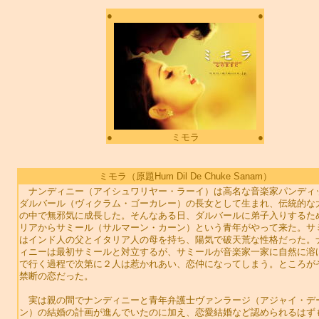
●
●
●
ミモラ
●
ミモラ（原題Hum Dil De Chuke Sanam）
ナンディニー（アイシュワリヤー・ラーイ）は高名な音楽家パンディ
ダルバール（ヴィクラム・ゴーカレー）の長女として生まれ、伝統的な
の中で無邪気に成長した。そんなある日、ダルバールに弟子入りするた
リアからサミール（サルマーン・カーン）という青年がやって来た。サ
はインド人の父とイタリア人の母を持ち、陽気で破天荒な性格だった。
ィニーは最初サミールと対立するが、サミールが音楽家一家に自然に溶
で行く過程で次第に２人は惹かれあい、恋仲になってしまう。ところが
禁断の恋だった。
実は親の間でナンディニーと青年弁護士ヴァンラージ（アジャイ・デ
ン）の結婚の計画が進んでいたのに加え、恋愛結婚など認められるはず