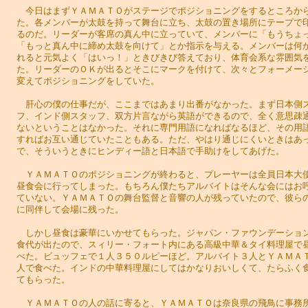
今日はまずＹＡＭＡＴＯがステージでポジショニングをするところか
た。各メンバーが太鼓を持って舞台に立ち、太鼓の置き場所にテープで
るのだ。リーダーが客席の真ん中に立っていて、メンバーに「もうちょ
「もっと真ん中に締め太鼓を向けて」とか指示を与える。メンバーは何
れると元気よく「はいっ！」ときびきび答えており、体育会系な雰囲気
た。リーダーのＯＫが出るとそこにマークを付けて、次々とフォーメー
変えてポジショニングをしていた。
肝心の僕の仕事だが、ここまではあまり出番がなかった。まず日本側
フ、インド側スタッフ、双方片言ながら英語ができるので、全く意思疎
ないということはなかった。それに専門用語になればなるほど、その用
すればお互い通じていたこともある。ただ、やはり通じにくいときはあ
で、そういうときにヒンディー語と日本語で手助けをしてあげた。
ＹＡＭＡＴＯのポジショニングが終わると、プレーヤーは全員日本大
昼食会に行ってしまった。もちろん僕たちアルバイトはそんな会にはお
ていない。ＹＡＭＡＴＯの舞台監督と音響の人が残っていたので、彼ら
に同伴して会場に残った。
しかし昼食は豪華にいかせてもらった。ジャパン・ファウンデーショ
食代が出たので、スィリー・フォート内にある高級中華＆タイ料理屋で
べた。ビュッフェで１人３５０ルピーほど。アルバイト３人とＹＡＭＡ
人で食べた。インドの中華料理屋にしてはかなりおいしくて、たらふく
てもらった。
ＹＡＭＡＴＯの人の話に寄ると、ＹＡＭＡＴＯは奈良県の飛鳥に事務