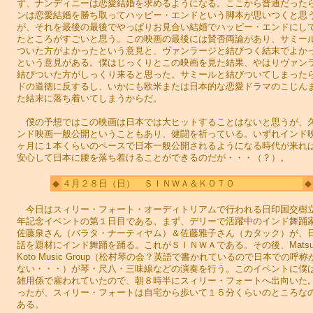
ず、ナンディニーは恋愛結婚を求めるようになる。ここから普通だった
ンは恋愛結婚を勝ち取ってハッピー・エンドという脚本が思いつくと思
が、それを最後の最後でやっぱりお見合い結婚でハッピー・エンドにし
たところがすごいと思う。この映画の最後には賛否両論があり、サミー
ついた方がよかったという意見と、ヴァンラージと結びつく結末でよか
という意見がある。僕はじっくりとこの映画を見た結果、やはりヴァン
結びついた方がしっくり来ると思った。サミールと結びついてしまった
ドの道徳に反するし、いかにも欧米または日本的な恋愛ドラマのこじん
た結末に落ち着いてしまうからだ。
僕の予想ではこの映画は日本では大ヒットすることはないと思うが、
ンド映画一般公開ということもあり、健闘を祈っている。いずれインド
ヶ月に１本くらいのペースで日本一般公開されるようになる時代が来れ
安心して日本に腰を落ち着けることができるのだが・・・（？）。
◆
４月２８日（日） ＳＩＮＷＡ＆ＫＯＴＯ
◆
今日はスィリー・フォート・オーディトリアムで行われる日印国交樹
年記念イベントの第１日目である。まず、デリーで活躍中のインド舞踊
佐藤泉さん（バラタ・ナーティヤム）＆佐藤雅子さん（カタック）が、
話を題材にインド舞踊を踊る。これがＳＩＮＷＡである。その後、Matsum
Koto Music Group（松村琴の会？英語で書かれているので日本での呼
ない・・・）が琴・尺八・三味線などの演奏を行う。このイベントに僕
雑用係で雇われていたので、朝８時半にスィリー・フォートへ出向いた
ったが、スィリー・フォートは自宅から歩いて１５分くらいのところな
ある。