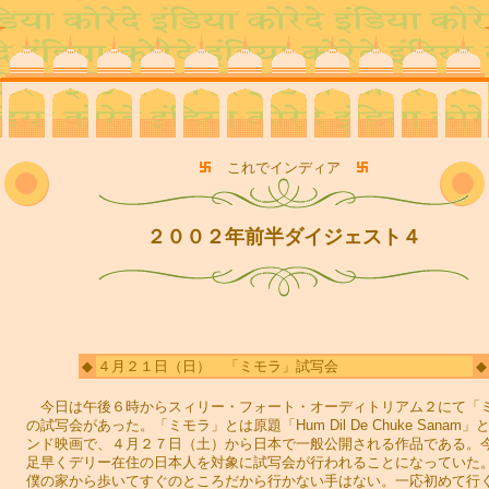
これでインディア
２００２年前半ダイジェスト４
◆
４月２１日（日） 「ミモラ」試写会
◆
今日は午後６時からスィリー・フォート・オーディトリアム２にて「
の試写会があった。「ミモラ」とは原題「Hum Dil De Chuke Sanam」
ンド映画で、４月２７日（土）から日本で一般公開される作品である。
足早くデリー在住の日本人を対象に試写会が行われることになっていた
僕の家から歩いてすぐのところだから行かない手はない。一応初めて行