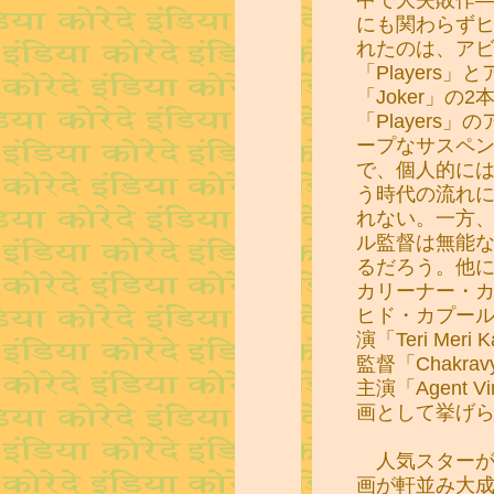
にも関わらず
れたのは、ア
「Players
「Joker」の
「Players
ープなサスペ
で、個人的に
う時代の流れ
れない。一方、
ル監督は無能
るだろう。他
カリーナー・カプ
ヒド・カプー
演「Teri Me
監督「Chakr
主演「Agent
画として挙げ
人気スターが
画が軒並み大