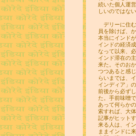
続いた個人運
しいのではな
デリーに住む
員を除けば、
本当にインド
インドの経済
なって以来、
インド滞在の
来た。そのお
つつあると感じ
らいまでは、
インディア」の
前後から必ず
た。手前味噌
あって何らか
索すれば、大
記事がヒット
来る人は、イ
ままインドに