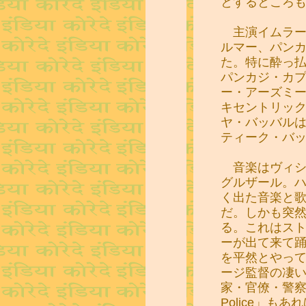
とするところも
主演イムラー
ルマー、パン
た。特に酔っ
パンカジ・カ
ー・アーズミー
キセントリッ
ヤ・バッバル
ティーク・バ
音楽はヴィシ
グルザール。
く出た音楽と
だ。しかも突然
る。これはス
ーが出て来て
を平然とやっ
ージ監督の凄
家・官僚・警察
Police」も