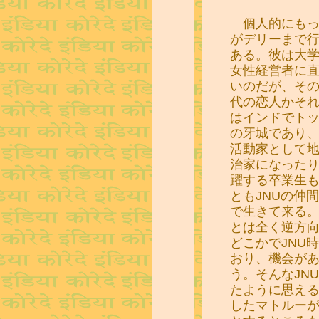
個人的にもっ
がデリーまで
ある。彼は大
女性経営者に
いのだが、そ
代の恋人かそれ
はインドでト
の牙城であり
活動家として
治家になった
躍する卒業生
ともJNUの仲
で生きて来る
とは全く逆方
どこかでJNU
おり、機会が
う。そんなJN
たように思え
したマトルー