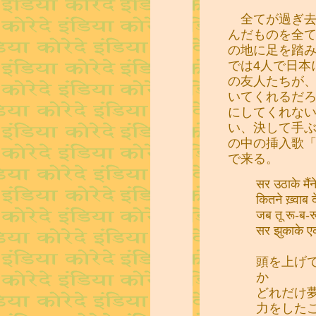
全てが過ぎ去
んだものを全
の地に足を踏み
では4人で日本
の友人たちが
いてくれるだろ
にしてくれない
い、決して手ぶらに
の中の挿入歌「A
で来る。
सर उठाके मैंन
कितने ख़्वाब द
जब तू रू-ब-र
सर झुकाके एक 
頭を上げ
か
どれだけ
力をした