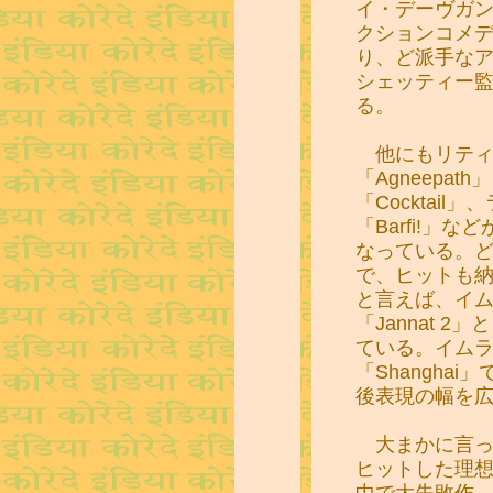
イ・デーヴガ
クションコメ
り、ど派手な
シェッティー
る。
他にもリティ
「Agneepa
「Cocktai
「Barfi!」
なっている。
で、ヒットも
と言えば、イム
「Jannat 2
ている。イム
「Shangha
後表現の幅を
大まかに言って
ヒットした理想
中で大失敗作