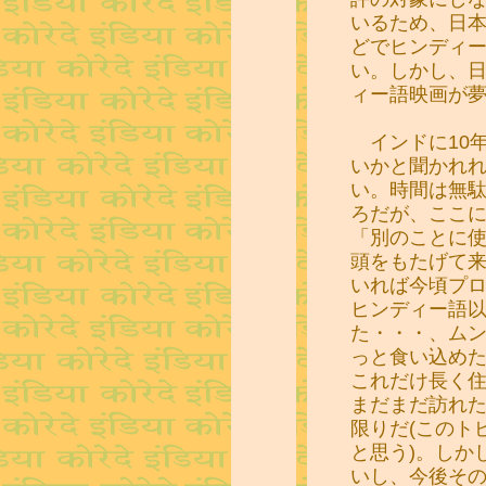
いるため、日本に
どでヒンディ
い。しかし、
ィー語映画が
インドに10
いかと聞かれ
い。時間は無
ろだが、ここ
「別のことに
頭をもたげて
いれば今頃プ
ヒンディー語
た・・・、ム
っと食い込め
これだけ長く
まだまだ訪れ
限りだ(このト
と思う)。しか
いし、今後そ