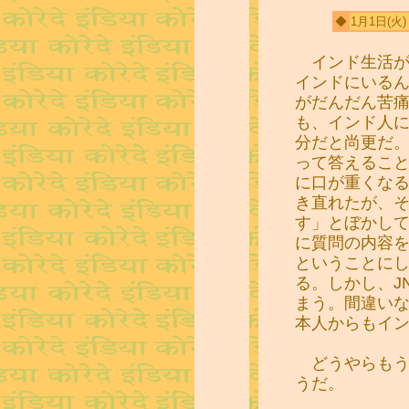
◆
1月1日
(火
インド生活が
インドにいる
がだんだん苦
も、インド人
分だと尚更だ。
って答えること
に口が重くなる
き直れたが、そ
す」とぼかし
に質問の内容を
ということに
る。しかし、J
まう。間違い
本人からもイ
どうやらもう
うだ。