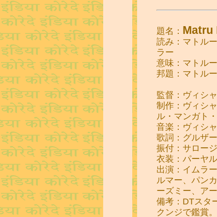
Matru 
題名：
読み：マトル
ラー
意味：マトル
邦題：マトル
監督：ヴィシ
制作：ヴィシ
ル・マンガト
音楽：ヴィシ
歌詞：グルザ
振付：サロー
衣装：パーヤ
出演：イムラ
ルマー、パン
ーズミー、ア
備考：DTスタ
クンジで鑑賞