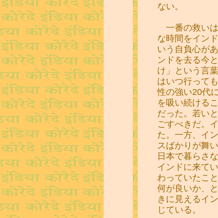
ない。
一番の救いは
な時間をイン
いう自負心があ
ンドを去る今
け」という言
はいつ行って
性の強い20代
を吸い続ける
だった。若い
ごすべきだ。
た。一方、イ
スばかりが舞
日本で暮らさな
インドに来て
わっていたこ
何が良いか、と
きに見えるイ
じている。