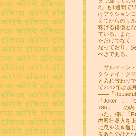
まで達しており
2」も1週間で
けアクション
えてからのサ
稼げる俳優とな
ている。また
ただけでなく
なっており、
べきである。
サルマーン・
クシャイ・ク
と入れ替わりで
て2012年は
――「Houseful
「Joker」、「OM
786」――の内
った。特に「Row
内興行収入を
に息を吹き返
失敗作のひとつ