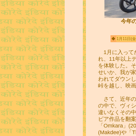
今年
◆
1月11日
(金
1月に入って
れ、11年以上
を体験した。
せいか、我が
われてダウン
峠を越し、映
さて、近年の
の中で、ヴィ
違いなくその
ピア作品を翻案した
「Omkara」(
(Makdee)や「Th