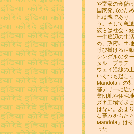
や富豪の金儲
国家発展のた
地は魂であり
う。そして急
彼らは社会・
一生底辺の生
め、政府に土
呼び掛ける活
シングルのタ
タル・プラデ
ウェイ沿線の
いくつも起こって来た
Mandola
都デリーに近
業団地や住宅
ズキ工場で起
はない。あま
な歪みをもたらしてい
Mandola
った。