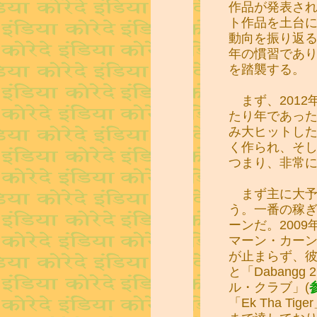
作品が発表さ
ト作品を土台
動向を振り返
年の慣習であ
を踏襲する。
まず、2012
たり年であっ
み大ヒットし
く作られ、そ
つまり、非常
まず主に大予
う。一番の稼
ーンだ。200
マーン・カーン
が止まらず、彼の出
と「Dabang
ル・クラブ」(
「Ek Tha T