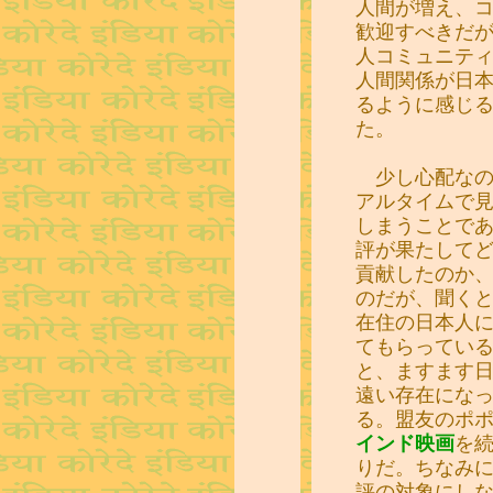
人間が増え、
歓迎すべきだ
人コミュニテ
人間関係が日
るように感じ
た。
少し心配なの
アルタイムで
しまうことで
評が果たして
貢献したのか
のだが、聞く
在住の日本人
てもらってい
と、ますます
遠い存在にな
る。盟友のポ
インド映画
を
りだ。ちなみ
評の対象にし