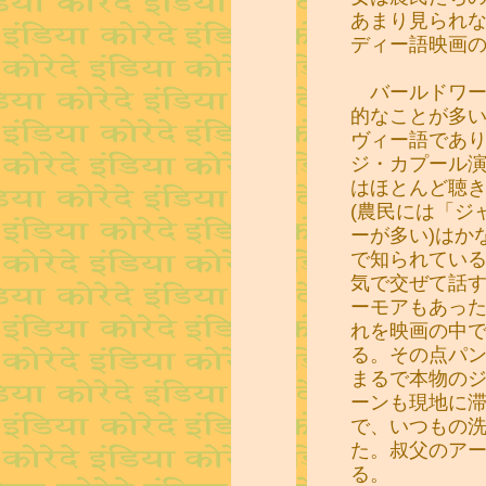
あまり見られ
ディー語映画
バールドワー
的なことが多
ヴィー語であ
ジ・カプール
はほとんど聴
(農民には「ジ
ーが多い)はか
で知られてい
気で交ぜて話
ーモアもあっ
れを映画の中
る。その点パ
まるで本物の
ーンも現地に
で、いつもの
た。叔父のア
る。