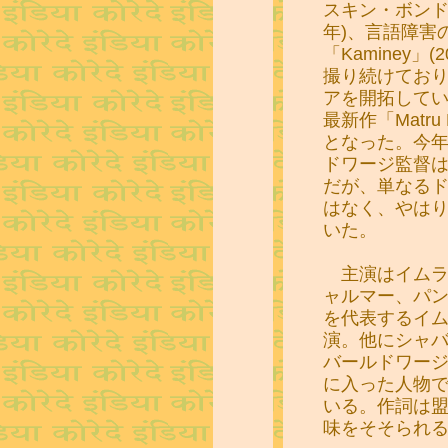
スキン・ボンド原作
年)、言語障害
「Kaminey
撮り続けてお
アを開拓して
最新作「Matru K
となった。今
ドワージ監督
だが、単なる
はなく、やは
いた。
主演はイムラ
ャルマー、パン
を代表するイ
演。他にシャ
バールドワー
に入った人物
いる。作詞は
味をそそられ