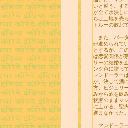
いと誓う。す
が全て水浸し
ちは土地を売
トルーの敗北
また、バーダ
が進められて
とするが、こ
は恋愛関係が
リーの結婚を
ンク色に塗っ
マンドーラー
が、決して酒
方、ビジュリ
みから酒を飲
状態のままマン
に上がる。聖
進まなかった
マンドーラー