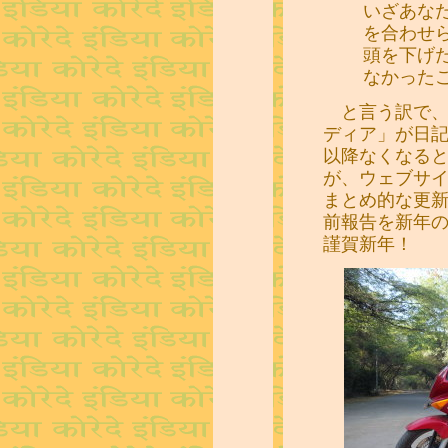
いざあな
を合わせ
頭を下げ
なかった
と言う訳で、
ディア」が日記
以降なくなる
が、ウェブサ
まとめ的な更
前報告を新年
謹賀新年！