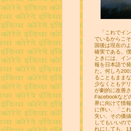
「これでイン
でいるからこ
国後は現在の
確実である。
ときには、イ
報を日本語で
た。何しろ20
ることもまま
少なくともデ
が劇的に改善され、
Facebook
界に向けて情
に伴い、「こ
失い、その価
してもいいの
れにしても、1