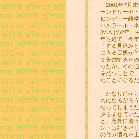
2001年7月
ーンドリーヤ・
ヒンディー語学
ハルラール・ネ
(M.A.)の2年、中
年を経て、今年
了する見込みと
に入る目処が付
で失効するた
ったが、その通
を発つことで、
たことになる
かなり前から
ちになるだろ
なってしまう
膨らませてい
と、意外に清
ンドは好きだ
の住み慣れた