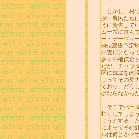
しかし、村で
が、農民たち
うに警告して
ムーズに進ん
ー・デーヴィ
SEZ建設予定
小麦畑となっ
多くの補償金
だが、チャウ
区にSEZを建
よってその莫
ており、どう
ばならなかっ
そこでバーダ
枯らしてしま
ようとする。
によってその
ルは何とかマ