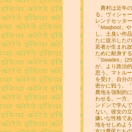
農村は近年の
る。ヴィシャ
レンドセッター
「Maqbool
し、土臭い作
たに提示した
若者が生まれ
ために献身す
「Swades」
が、より政治
思う。マトルー
を受け、自分の
密かに戦う。
農地を強制的
わせる。一方
ンドンで学ん
ない。彼女の
嫌いな性格で
地をせしめよ
女は農民たち