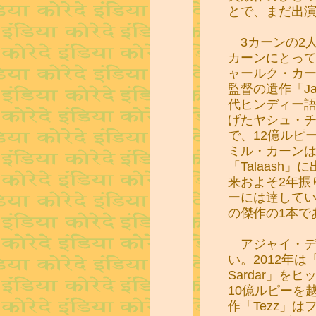
とで、まだ出
3カーンの2
カーンにとって
ャールク・カ
監督の遺作「Jab
代ヒンディー
げたヤシュ・
で、12億ルピ
ミル・カーン
「Talaash」に
来およそ2年振
ーには達してい
の傑作の1本で
アジャイ・デ
い。2012年は「B
Sardar」
10億ルピーを
作「Tezz」