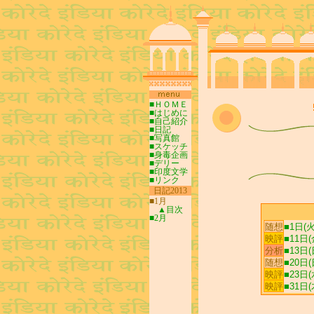
■ＨＯＭＥ
■はじめに
■自己紹介
■日記
■写真館
■スケッチ
■身毒企画
■デリー
■印度文学
■リンク
0
日記2013
0
■1月
▲目次
■2月
随想
■1日(
映評
■11日(金
分析
■13日
随想
■20日
映評
■23日(水
映評
■31日(