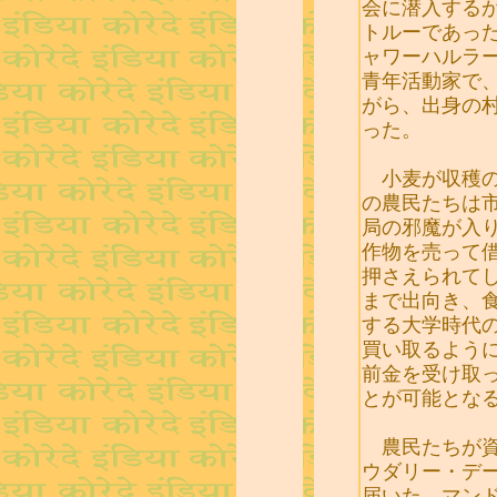
会に潜入する
トルーであっ
ャワーハルラー
青年活動家で
がら、出身の
った。
小麦が収穫の
の農民たちは
局の邪魔が入
作物を売って
押さえられて
まで出向き、
する大学時代
買い取るよう
前金を受け取
とが可能とな
農民たちが資
ウダリー・デ
届いた。マン