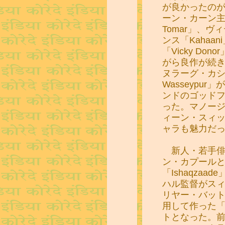
が良かったのが
ーン・カーン主演
Tomar」、
ンス「Kahaa
「Vicky Do
がら良作が続
ヌラーグ・カシヤ
Wasseypu
ンドのゴッド
った。マノー
ィーン・スィ
ャラも魅力だ
新人・若手俳
ン・カプール
「Ishaqza
ハル監督がス
リヤー・バッ
用して作った「Stu
トとなった。前述