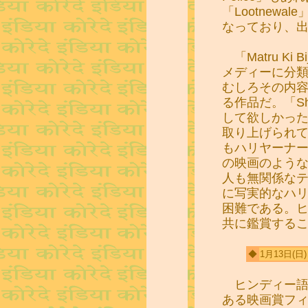
「Lootnew
なっており、
「Matru Ki B
メディーに分
むしろその内
る作品だ。「Sh
して欲しかっ
取り上げられ
もハリヤーナ
の映画のよう
人も無関係な
に写実的なハ
困難である。
共に鑑賞する
◆
1月13日
(日
ヒンディー語
ある映画賞フィ