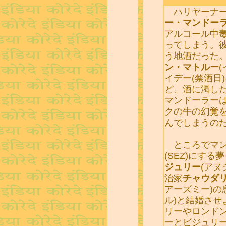
ハリヤーナー
ー・マンドー
アルコール中
ってしまう。
う地酒だった
ン・マトルー
イデー(禁酒日
ど、酒に渇し
マンドーラー
クの牛の幻覚
んでしまうの
ところでマン
(SEZ)にす
ジュリー
(ア
治家
チャウダ
アーズミー)の
ル)と結婚さ
リーやロンド
ーとビジュリ