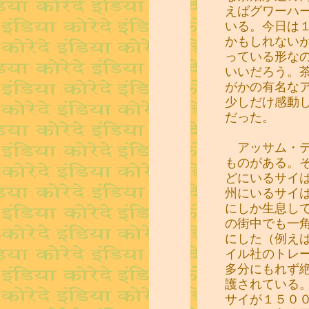
えばグワーハ
いる。今日は
かもしれない
っている形な
いいだろう。
がかの有名な
少しだけ感動
だった。
アッサム・テ
ものがある。
どにいるサイ
州にいるサイ
にしか生息し
の街中でも一
にした（例え
イル社のトレ
多分にもれず
護されている
サイが１５０