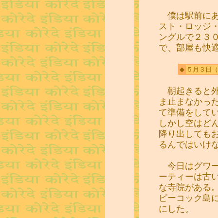
僕は駅前にあ
スト・ロッジ
ングルで２３
で、部屋も快
◆
５月３日
（
朝起きると外
ま止まなかっ
て準備をして
しかし空はど
降り出しても
るんではいけ
今日はグワー
ーティーは古
な寺院がある
ピーコック島
にした。