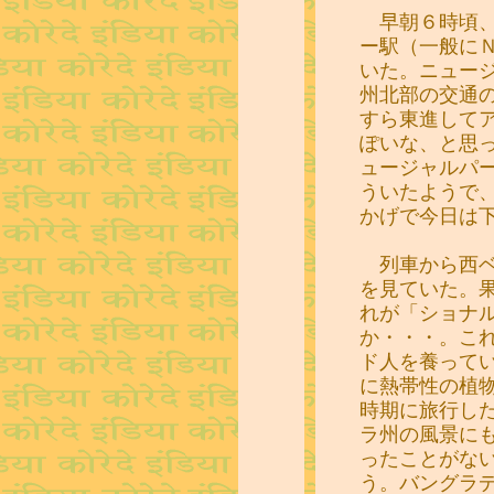
早朝６時頃、
ー駅（一般に
いた。ニュー
州北部の交通
すら東進して
ぽいな、と思
ュージャルパ
ういたようで
かげで今日は
列車から西ベ
を見ていた。
れが「ショナ
か・・・。こ
ド人を養って
に熱帯性の植
時期に旅行し
ラ州の風景に
ったことがな
う。バングラ