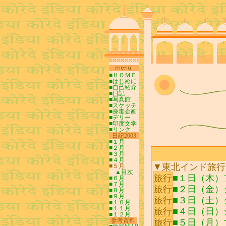
■ＨＯＭＥ
■はじめに
■自己紹介
■日記
■写真館
■スケッチ
■身毒企画
■デリー
■印度文学
■リンク
0
日記2003
0
■１月
■２月
■３月
■４月
▼東北インド旅行
■５月
▲目次
旅行
■１日（木）
■６月
■７月
旅行
■２日（金）
■８月
■９月
旅行
■３日（土）
■１０月
■１１月
旅行
■４日（日）
■１２月
-
参考資料
-
旅行
■５日（月）