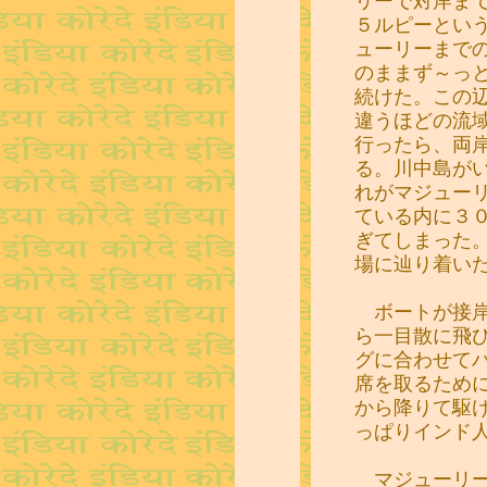
リーで対岸ま
５ルピーとい
ューリーまで
のままず～っ
続けた。この
違うほどの流
行ったら、両
る。川中島が
れがマジュー
ている内に３
ぎてしまった
場に辿り着い
ボートが接岸
ら一目散に飛
グに合わせて
席を取るため
から降りて駆
っぱりインド
マジューリー