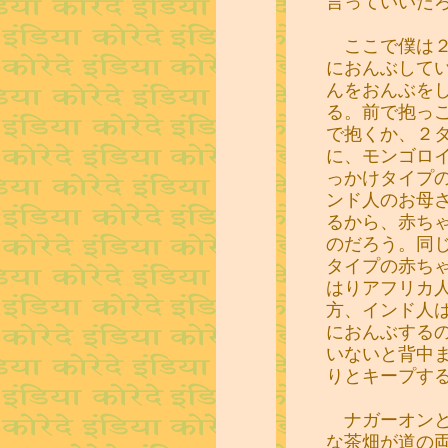
言っていいだ
ここで僕は２
におんぶして
んをおんぶを
る。前で抱っ
で抱くか、２
に、モンゴロ
っかけタイプ
ンド人のお母
るから、赤ち
のだろう。同
タイプの赤ち
はりアフリカ
方、インド人
におんぶする
いないと背中
りとキープす
ナガーオンと
な茶畑が道の