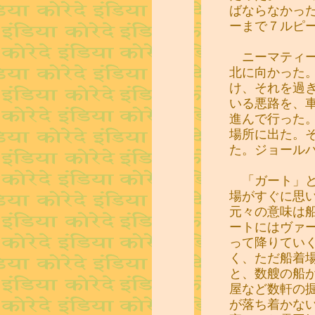
ばならなかっ
ーまで７ルピ
ニーマティー
北に向かった
け、それを過
いる悪路を、
進んで行った
場所に出た。
た。ジョール
「ガート」と
場がすぐに思
元々の意味は
ートにはヴァ
って降りてい
く、ただ船着
と、数艘の船
屋など数軒の
が落ち着かな