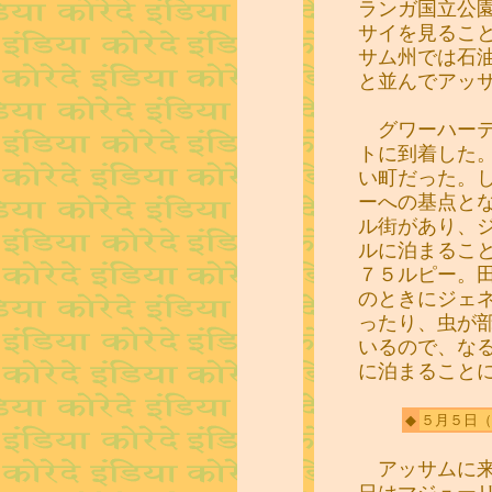
ランガ国立公
サイを見るこ
サム州では石
と並んでアッ
グワーハーテ
トに到着した
い町だった。
ーへの基点と
ル街があり、
ルに泊まるこ
７５ルピー。
のときにジェ
ったり、虫が
いるので、な
に泊まること
◆
５月５日
（
アッサムに来