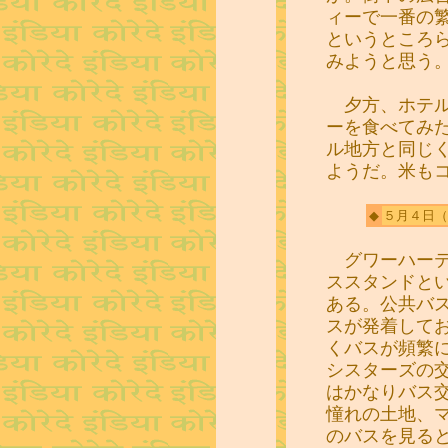
ィーで一番の
というところ
みようと思う
夕方、ホテル
ーを食べてみ
ル地方と同じ
ようだ。米も
◆
５月４日
（
グワーハーテ
ススタンドと
ある。公共バ
スが発着して
くバスが頻繁
シスターズの
はかなりバス
憧れの土地、
のバスを見る