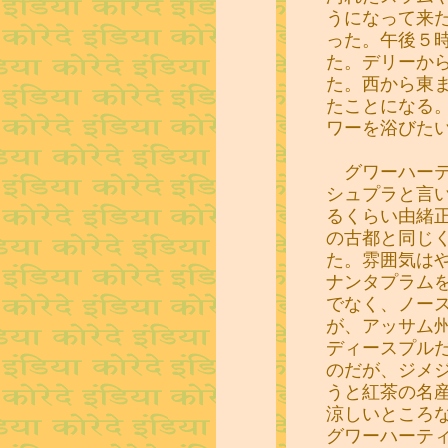
うになって来
った。午後５
た。デリーか
た。西から東
たことになる
ワーを浴びた
グワーハーテ
シュプラと言
るくらい由緒
の古都と同じ
た。雰囲気は
ナンタプラム
でなく、ノー
が、アッサム
ディースプル
のだが、ジメ
うと紅茶の名
涼しいところ
グワーハーテ