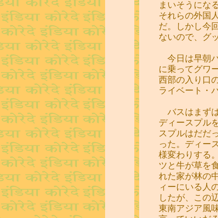
まいそうにな
それらの外国
だ。しかし今
ないので、グ
今日は早朝パ
に乗ってグワ
西部の入り口
ライベート・
バスはまずは
ディースプル
スプルはだだ
った。ディー
様変わりする
ツと牛が草を
れた家が林の
ィーにいる人
したが、この
東南アジア風