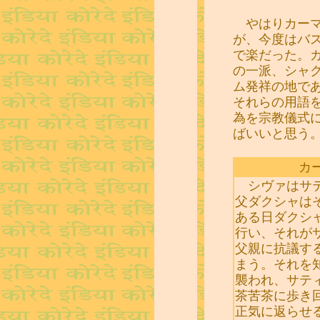
やはりカーマ
が、今度はバ
で楽だった。
の一派、シャ
ム発祥の地で
それらの用語
為を宗教儀式
ばいいと思う
カ
シヴァはサテ
父ダクシャは
ある日ダクシ
行い、それが
父親に抗議す
まう。それを
襲われ、サテ
茶苦茶に歩き
正気に返らせ