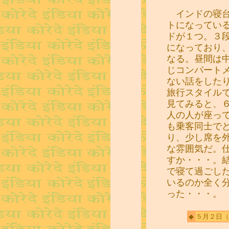
インドの寝台
トになってい
ドが１つ。３
になっており
なる。昼間は
じコンパート
ない話をした
旅行スタイル
見てみると、
人の人が座っ
も乗客同士で
り、少し席を
な雰囲気だ。
すか・・・。
で寝て過ごし
いるのか全く
った・・・。
◆
５月２日
（