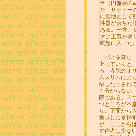
ラ（円盤状の
た。サティー
に聖地として
性器が落ちた
ある。一方、
ァは正気を取
瞑想に入った
バスを降り、
上っていくと
る。寺院のオ
ムスリムによ
築したりされ
く分からない
院である。３
つところが本
り、正面から
網越しに参拝
が、ここから
す信者は少な