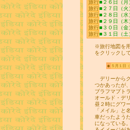
旅行
■２６日（月
旅行
■２７日（火
旅行
■２８日（水
旅行
■２９日（木
旅行
■３０日（金
旅行
■３１日（
※旅行地図を
をクリックし
◆
５月１日
（
デリーからグ
つかあったが
ブラフマプト
オールド・デ
昼２時にグワ
「メイル」と
車だったよう
になっている
るイメージが