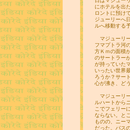
日はマジュー
にホテルを出
ロントに預け
ジューリーへ
ルへ移動する
マジューリー
フマプトラ河
方Ｋｍの面積
のサートラー
が持っていた
いったい世界
ろうか？サー
心が沸き、ど
マジューリー
ルハートから
こでフェリー
ならない。と
ものの、ニー
だった。バス