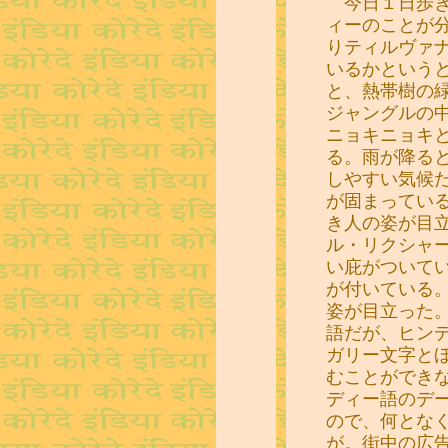
今日１日歩き
ィーのことが
りティルヴァ
いるかという
と、熱帯樹の
ジャングルの
ニョキニョキ
る。雨が降る
しやすい気候
が固まってい
き人の姿が目
ル・リクシャ
い庇がついて
が付いている
姿が目立った
語だが、ヒン
ガリー文字と
むことができ
ディー語のデ
ので、何とな
が。街中の広