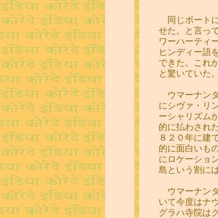
同じボートに
せた。と言っ
ワーハーティ
ヒンディー語
できた。これ
と驚いていた
ウマーナンダ
にシヴァ・リ
ーシャリズム
的に払わされ
８２０年に建
的に面白いも
にロケーショ
島という割に
ウマーナンダ
いて今度はナ
グラハ寺院は