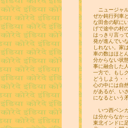
ニュージャル
ぜか鈍行列車
な田舎の駅に
げで途中の村
はっきり言っ
発が進んでい
しれない。家
車の数はほと
分からない状
事に融合した
一方で、もし
どうしよう・
心の中には自
があるが、い
になるという
いつ西ベンガ
は分からなか
東北インドに