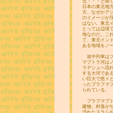
北・・・と聞
日本の東北地
方、なぜかア
のイメージが
はない。東北
とっては辺境
地なのだ。こ
て、東北イン
ある地域をノ
途中列車はブ
マプトラ河は
ラデシュへ流
する大河であ
い巨大で悠々
ったブラフマ
られている。
ブラフマプト
建物、村落が
汚れたスラム