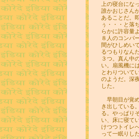
上の寝台にな
誰かおじさん
あることだ。
ぅ・・・と落
らかに許容量
８人のコンパ
間がひしめい
るつもりなん
３つ。真ん中
い。扇風機に
とわりついて
のようだ。深
した。
早朝目が覚め
き出している
る。やっぱり
い、床に寝て
けつつトイレ
って一眠りし