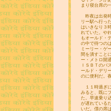
まり寝台席の
昨夜は出発時
リー駅へ行っ
はいきなり３
れていた。や
もオールド・
の中で待つの
ミーリー・ゲ
間を潰すこと
ー・メトロ開
ＩＳＢＴのバ
ールド・デリ
のに便利だ。
１１時過ぎに
みると、既に
た。早速乗り
が遅れている
いだ。僕の席