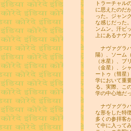
トラーチャル
に思えたのだ
った。ジャン
な感じだった
ンムン。汗ビ
上にあるナヴ
ナヴァグラハ
陽）、ソーム
（水星）、ブ
（金星）、シ
ートゥ（彗星
学において重
る。実際、こ
学の中心地だ
ナヴァグラハ
な形をした特
多くの参拝客
て中に入って