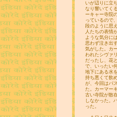
いが辺りに立
なり響いてく
ーキャー寺院
っているので
段のように思
人たちの表情
ような気分に
思わず泣き出
気がした。カ
われたシヴァ
だったし、花
で、いったい
地下にある水
持ち悪くて飲
が、今回はパ
た。カーマー
古い寺院が散
しなかった。
った。