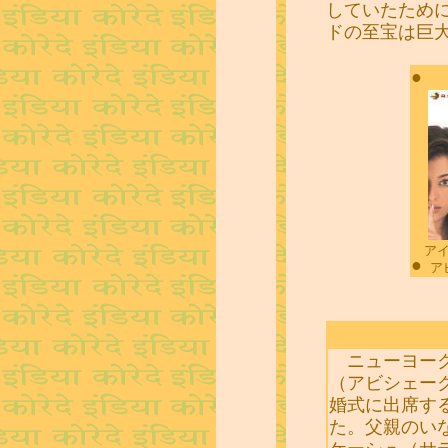
していたため
ドの至宝は巨
●
ア
●
ア
ニューヨーク
（アビシェー
婚式に出席す
た。父親のい