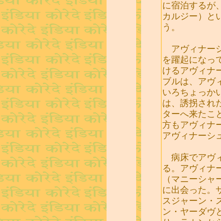
に宿泊するが
カルジー）と
う。
アヴィナーシ
を躍起になっ
けるアヴィナ
ブルは、アヴ
いろちょっか
は、誘拐され
ターへ来たこ
方もアヴィナ
アヴィナーシ
病床でアヴィ
る。アヴィナ
（マニーシャ
に出会った。
スジャーン・
ン・ヤーダヴ