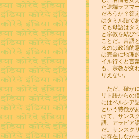
た途端ラフマ
だろうか？答
はタミル語で
ても母語はタ
と宗教を結び
ことだ。言語
るのは政治的
は完全に地理
イル行くと言
も、宗教が変
りえない。
ただ、確かに
リト語からの
にはペルシア
という特徴が
けて、サンス
語、アラビア
だ。サンスク
は存在しなか