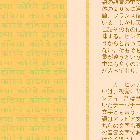
語の語彙の中
体の２０％に
語、フランス
いる。しかし
言語そのもの
味する。ヒン
うからと言っ
ない。そもそ
彙が違うとい
中にも多くの
が入っており
一方、ヒンデ
いは、視覚に
ンディー語は
いたデーヴナ
文字とも言う
語はアラビア
ちらの文字も
の音節文字で
は全く違うし