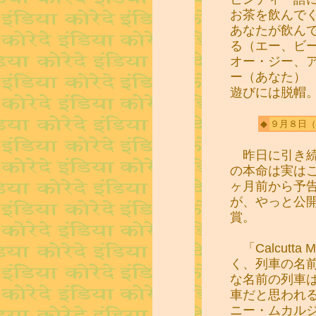
お茶を飲んで
あなたが飲ん
る（エー、ビ
オー・ジー、
ー（あなた）
遊びには脱帽
◆
９月８日
（
昨日に引き続
の本命は実はこの「
ヶ月前から予
が、やっと公
賞。
「Calcutt
く、列車の名
な名前の列車
車だと思われ
ニー・ムカル