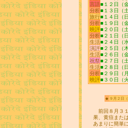
言語
■１２日（
分析
■１３日（
旅行
■１４日（
分析
■１９日（
映評
■２０日（土
分析
■２１日（
生活
■２４日（
演評
■２５日（木）
生活
■２６日（
祝祭
■２７日（
生活
■２８日（日）A
分析
■２９日（
映評
■３０日（火）M
◆
９月２日
（
前回８月３１
果、黄疸また
あまりに簡単