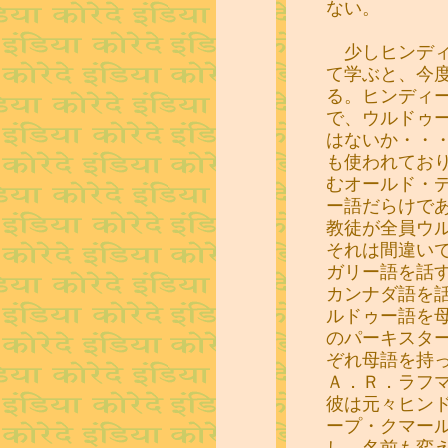
ない。
少しヒンディ
て学ぶと、今
る。ヒンディ
で、ウルドゥ
はないか・・
も使われてお
むオールド・
ー語だらけで
教徒が全員ウ
それは間違い
ガリー語を話
カンナダ語を
ルドゥー語を
のパーキスタ
ぞれ母語を持
Ａ．Ｒ．ラフ
彼は元々ヒン
ープ・クマー
し、名前も変