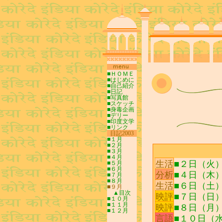
■ＨＯＭＥ
■はじめに
■自己紹介
■日記
■写真館
■スケッチ
■身毒企画
■デリー
■印度文学
■リンク
0
日記2003
0
■１月
■２月
■３月
■４月
生活
■２日（火
■５月
■６月
分析
■４日（木
■７月
■８月
生活
■６日（土
■９月
▲目次
映評
■７日（日）Ku
■１０月
■１１月
映評
■８日（月）Ca
■１２月
言語
■１０日（