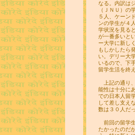
なる。内訳は
（ＪＮＵ）の
５人、ケーン
ンの学生が４
学状況を見る
が一番多いと
ー大学に新し
もしかしたら
い。デリー大
いるので、下
留学生活を終
上記の通り、
能性は十分に
での日本人留
して差し支え
数は３０人だ
前回の留学生
たかったのだ