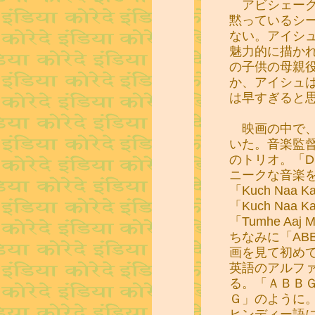
アビシェーク
黙っているシ
ない。アイシ
魅力的に描か
の子供の母親
か、アイシュ
は早すぎると
映画の中で、
いた。音楽監
のトリオ。「Dil
ニークな音楽
「Kuch Na
「Kuch Na
「Tumhe Aaj
ちなみに「AB
画を見て初め
英語のアルフ
る。「ＡＢＢ
Ｇ」のように
ヒンディー語