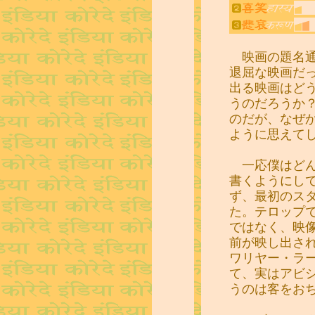
映画の題名通
退屈な映画だ
出る映画はど
うのだろうか
のだが、なぜ
ように思えて
一応僕はどん
書くようにし
ず、最初のス
た。テロップ
ではなく、映
前が映し出さ
ワリヤー・ラ
て、実はアビ
うのは客をお