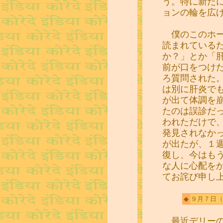
う。特に新た
ョンの輪を広
僕のこのホー
読まれている
か？」とか「
前が口をつけ
ろ質問された
は別に肝炎で
が出て体調を
たのは誤診だ
われただけで
発見されなか
が出たが、１
復し、今はも
な人に心配を
てお詫び申し
◆
９月７日
（
最近デリーの