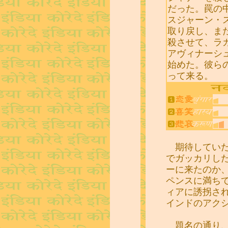
だった。罠の
スジャーン・
取り戻し、ま
殺させて、ラ
アヴィナーシ
始めた。彼ら
って来る。
期待していた
でガッカリし
ーに来たのか
ペンスに満ち
ィアに誘拐さ
インドのアク
題名の通り、