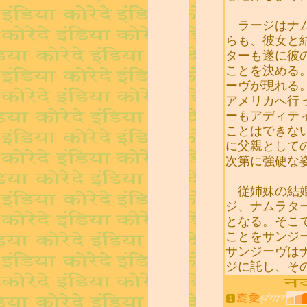
ラージはナム
らも、彼女と
ターも遂に彼
ことを決める
ーヴが現れる
アメリカへ行
ーもアディテ
ことはできな
に父親として
次第に強硬な
従姉妹の結婚
ジ、ナムラタ
となる。そこ
ことをサンジ
サンジーヴは
ジに託し、そ