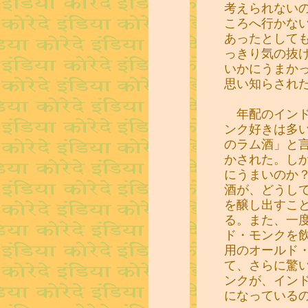
考えられない
ころへ行かな
あったとして
っきり気の抜
いかにうまか
思い知らされ
年配のインド
ンク好きは多
のラム酒」と
かされた。し
にうまいのか
酒が、どうし
を醸し出すこ
る。また、一
ド・モンクを
用のオールド
て、さらに驚
ンクが、イン
になっている