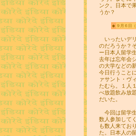
ンク。日本で
うか？
◆
９月６日
（
いったいデリ
のだろうか？
ー日本人留学
去年は忘年会
の大学などの
今日行うこと
ァサント・ヴ
たむら。１人
べ放題飲み放
だいた。
今回は留学生
数人参加して
も数人来てお
た。日本人の