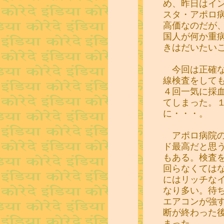
め、昨日はイ
スタ・アポロ
高価なのだが
国人が何か重
きはだいたい
今回は正確な
線検査をして
４回一気に採
てしまった。
に・・・。
アポロ病院の
ド最高だと思
もある。検査
回らなくては
にはリッチな
なり多い。待
エアコンが強
断が終わった
まった。