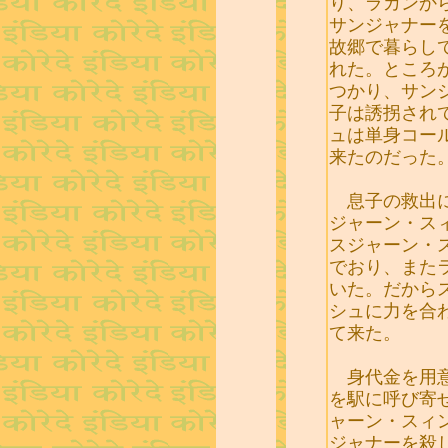
り、ラカンか
サンジャナー
故郷で暮らし
れた。ところ
つかり、サン
子は誘拐され
ュは単身コー
来たのだった
息子の救出に
ジャーン・ス
スジャーン・
でおり、また
いた。だから
シュに力を合
て来た。
身代金を用意
を駅に呼び寄
ャーン・スィ
ジャナーを殺