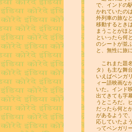
で、インドの
かれていたの
外列車の旅な
移動するとき
まうことがほ
といったら何
のシートが並
と、無性に旅
これまた題名
タ）も主な舞
いえばベンガ
ィー語映画な
いた。インド
出てきても字
うところだ。
だったら何と
があるようで
応していたよ
ってベンガリ