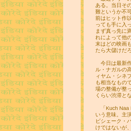
ある。当日そ
難というか不
前はヒット作
っても手に入
まず真っ先に
れによって他
末はどの映画
たら大儲けだ
今日は最新作「K
ル・ナガルの
ィヤム・シネ
も相当なもの
場の整備が整
くらい渋滞と
「Kuch Na
いう意味。主
ビシェーク・
けではないが