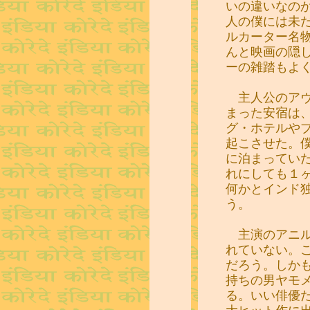
いの違いなの
人の僕には未
ルカーター名
んと映画の隠
ーの雑踏もよ
主人公のアヴ
まった安宿は
グ・ホテルや
起こさせた。
に泊まってい
れにしても１
何かとインド
う。
主演のアニル
れていない。
だろう。しか
持ちの男ヤモ
る。いい俳優