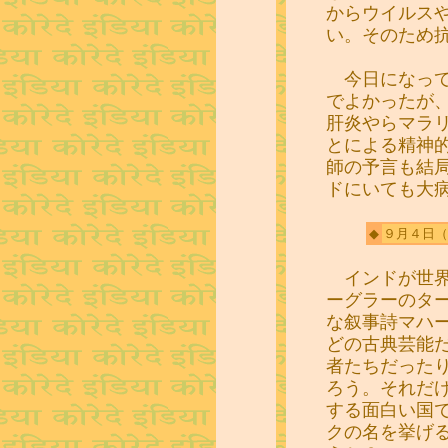
からウイルス
い。そのため
今日になって
でよかったが
肝炎やらマラ
とによる精神
師の予言も結
ドにいても大
◆
９月４日
（
インドが世界
ーグラーのタ
な叙事詩マハ
どの古典芸能
者たちだった
ろう。それだ
する面白い国
クの名を挙げ