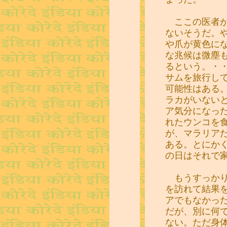
ここの医者が
ないそうだ。
や爪が黄色に
な兆候は微塵
るという。・
サムを旅行し
可能性はある
ラカがいない
ア気分になっ
れたウンコを
が、マラリア
ある。とにか
の日はそれで
もうすっかり
を訪れて結果
アでもなかっ
だが、別に何
ない。ただ身