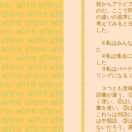
前からアラビ
のだ。ここで
の違いの基準
考えてみると
した。
①私はみんな
た
②私は集会に
した
③私はパーテ
リングになる
３つとも意味
語彙が違う。
く使い、②は
彙を使い、③
これらは何語
は中国語、③
ないだろう。