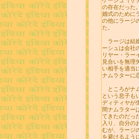
ケーシュ（サ
の存在だった
婚式のために
の他にラージ
た。
ラージは結婚
ーシュは会社
リヤー・ラー
見合いを無理
い相手を適当
ナムラターに
ところがナム
という息子も
ディティヤが
間ナムラター
てきたのだっ
入り、自分の
むが、ラージ
を避けるよう