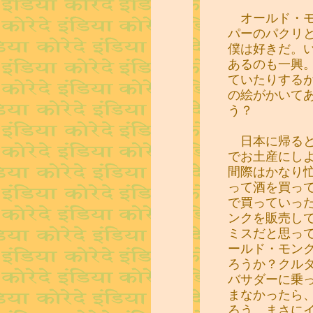
オールド・モ
パーのパクリ
僕は好きだ。
あるのも一興
ていたりする
の絵がかいて
う？
日本に帰ると
でお土産にし
間際はかなり
って酒を買っ
で買っていっ
ンクを販売し
ミスだと思っ
ールド・モン
ろうか？クル
バサダーに乗
まなかったら
ろう。まさに