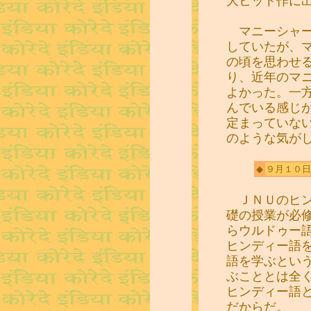
大ヒット作に
マニーシャー
していたが、
の頃を思わせ
り、近年のマ
よかった。一
んでいる感じ
定まっていな
のような気が
◆
９月１０日
ＪＮＵのヒン
礎の授業が必
らウルドゥー
ヒンディー語
語を学ぶとい
ぶこととは全
ヒンディー語
だからだ。