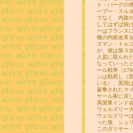
ト・バーグの
ープー・スル
でなく、内政
してはずば抜
ーはフランス
種の内政改革
スマン・トル
が、彼は第３
人質に取られ
なっていった
ール戦争（17
ンは戦死し（
いる）、英国
簒奪されたマ
ヤール家に戻
英国東インド
ウェルズリー
ウェルズリー
った後、シュ
このダリヤー