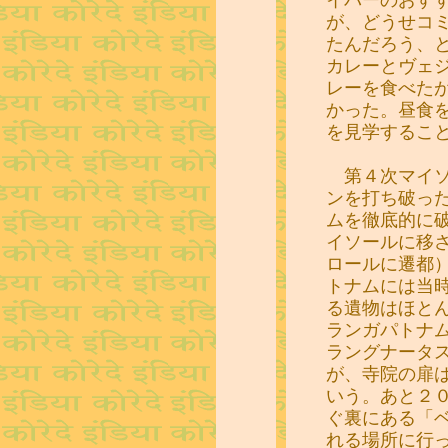
が、どうせコ
たんだろう、
カレーとヴェ
レーを食べた
かった。昼食
を見学するこ
第４次マイソ
ンを打ち破っ
ムを徹底的に
イソールに移
ロールに遷都
トナムには当
る遺物はほと
ランガパトナ
ラングナータ
が、寺院の扉
いう。あと２
ぐ裏にある「
れる場所に行