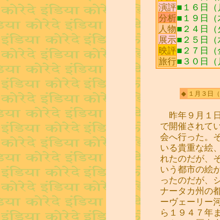
演評
■１６日（
分析
■１９日
人物
■２４日
展示
■２５日
映評
■２７日（金）
旅行
■３０日
◆
１月３日
（
昨年９月１日
で開催されて
会へ行った。そ
いる貴重な絵
れたのだが、
いう都市の絵
ったのだが、
ナータカ州の
ーヴェーリー
ら１９４７年