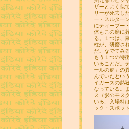
州北部のビジ
ザーとよく似
リーが死去し
ー・スルター
にティープー
体もこの廟に
る。１つは、
柱が、研磨さ
だ。なでてみ
もう１つの特
いることだ。
ールの虎」の
んでいたとい
イガースの熱
なっている。
ス（影のモス
いる。入場料
ック・スポッ