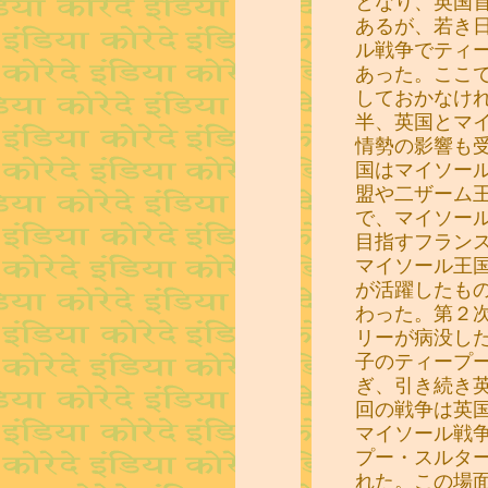
となり、英国
あるが、若き
ル戦争でティ
あった。ここ
しておかなけ
半、英国とマ
情勢の影響も
国はマイソー
盟や二ザーム
で、マイソー
目指すフラン
マイソール王
が活躍したも
わった。第２
リーが病没し
子のティープ
ぎ、引き続き
回の戦争は英
マイソール戦争（
プー・スルタ
れた。この場