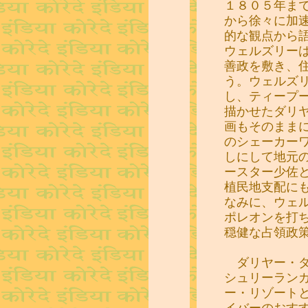
１８０５年ま
から徐々に加
的な観点から
ウェルズリー
善政を敷き、
う。ウェルズ
し、ティープ
描かせたダリ
画もそのまま
のシェーカー
しにして地元
ースター少佐
植民地支配に
なみに、ウェ
ポレオンを打
穏健な占領政
ダリヤー・ダ
シュリーラン
ー・リゾート
イバーのおす