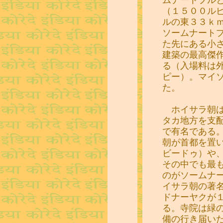
（１５００ル
ルの東３３ｋ
ソームナート
た先にある小
建築の最高傑
る（入場料は
ピー）。マイ
た。
ホイサラ朝は
タカ地方を支
で有名である
朝が首都を置
ビードゥ）や
その中でも最
のがソームナ
イサラ朝の著
ドナーヤクが
る。寺院は緑
備の行き届い