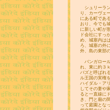
シュリーラン
り、カーヴェ
にある町であ
おり、今でも
に新しい町が
ド会社にすっ
め、城塞内は
ろ、城塞の外
外、島の東部
バンガロール
れ、東に約３
バズと呼ばれ
ル王国の実権
ハイダル・ア
してその妻や
ると一直線に
き、門と廟の
って庭園とな