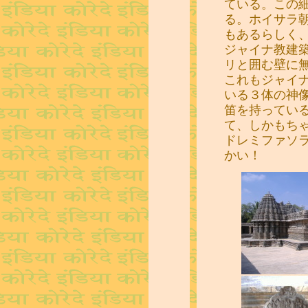
ている。この
る。ホイサラ
もあるらしく
ジャイナ教建
リと囲む壁に
これもジャイ
いる３体の神
笛を持ってい
て、しかもち
ドレミファソ
かい！