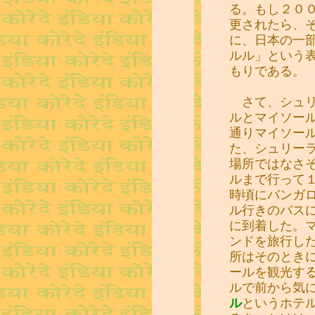
る。もし２０
更されたら、
に、日本の一
ルル」という
もりである。
さて、シュリ
ルとマイソー
通りマイソー
た、シュリー
場所ではなさ
ルまで行って
時頃にバンガ
ル行きのバス
に到着した。
ンドを旅行し
所はそのとき
ールを観光す
ルで前から気
ル
というホテ