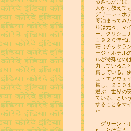
るきっかけは
人から教えて
グリーン・ホ
度泊まってみ
ルは元々、マ
ー、クリシュ
１９２０年代
荘（チッタラ
ージ・ホテル
ルが特殊なの
力しているこ
賞している。
ュ・エアウェ
賞し、２００
選ぶ「世界の
ている。とい
することをマ
た。
グリーン・ホ
た。とは言え