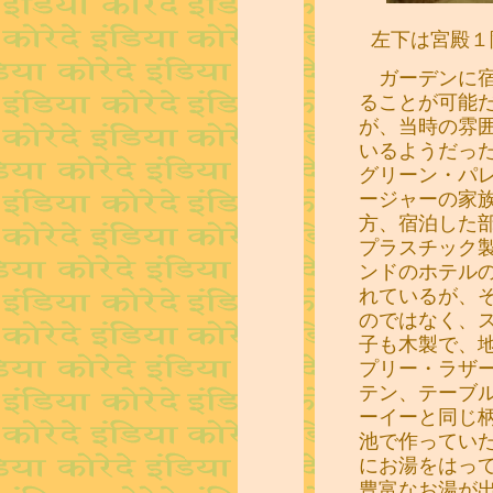
左下は宮殿１
ガーデンに宿
ることが可能
が、当時の雰
いるようだっ
グリーン・パ
ージャーの家
方、宿泊した
プラスチック
ンドのホテル
れているが、
のではなく、
子も木製で、
プリー・ラザ
テン、テーブ
ーイーと同じ
池で作ってい
にお湯をはっ
豊富なお湯が