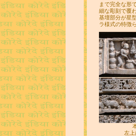
まで完全な形
細な彫刻で覆
基壇部分が星
ラ様式の特徴
左上