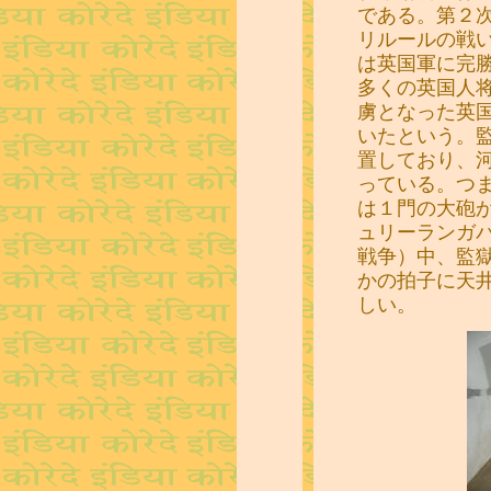
である。第２
リルールの戦
は英国軍に完
多くの英国人
虜となった英
いたという。
置しており、
っている。つ
は１門の大砲
ュリーランガ
戦争）中、監
かの拍子に天
しい。