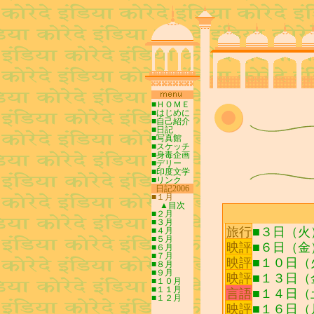
■ＨＯＭＥ
■はじめに
■自己紹介
■日記
■写真館
■スケッチ
■身毒企画
■デリー
■印度文学
■リンク
0
日記2006
0
■１月
▲目次
■２月
■３月
旅行
■３日（火
■４月
■５月
映評
■６日（金）1
■６月
■７月
映評
■１０日（火）
■８月
■９月
映評
■１３日（金
■１０月
■１１月
言語
■１４日（
■１２月
映評
■１６日（月