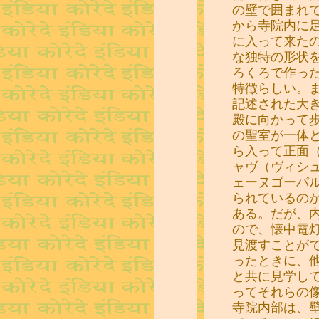
の壁で囲まれ
から寺院内に
に入って来た
な独特の形状
ろくろで作っ
特徴らしい。
記述された大
殿に向かって
の聖室が一体
ら入って正面
ャヴ（ヴィシ
ェーヌゴーパル
られているの
ある。だが、
ので、懐中電
見渡すことが
ったときに、
と共に見学し
ってそれらの
寺院内部は、