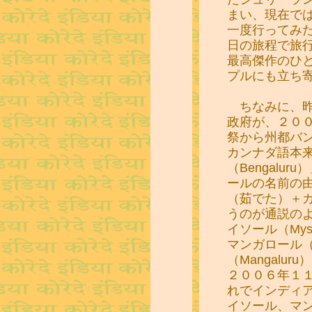
まい、現在で
一度行ってみ
日の旅程で旅
最高傑作のひ
プルにも立ち
ちなみに、昨
政府が、２０
祭から州都バンガ
カンナダ語本
（Bengalu
ールの名前の
（茹でた）＋
うのが通説の
イソール（Mys
マンガロール（M
（Mangalu
２００６年１
れでインディ
イソール、マ