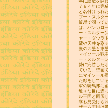
年に建造を開
７８４年に完
と名付けられ
プー・スルタ
貿易で潤って
は、バンガロ
ー・スルター
ヤー・ダウラ
壁や天井を彩
殿の西壁と東
マイソール戦争
ー・スルター
勢に完勝した
ている。壁画
にマイソール
た顔をしてい
軍の騎馬隊に
散々な目に遭
ル王国と同盟
隊も見受けら
ザーム王国は