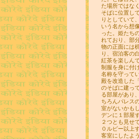
た場所ではな
そばに位置し
りとしていて
いう名から想
った。姫たち
れており、部
物の正面には
り、宿泊客の
紅茶を楽しん
制服を身に付
名称を守って
殿を改造した
のそばに建っ
る部屋があり
ちろんパレス
室がないかも
デンに１部屋
２つとも見せ
０ルピー以上
客室にしたよ