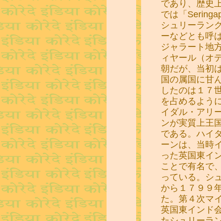
であり、歴史
では「Serin
シュリーラン
ーなどとも呼
ジャラート地
ィヤール（オ
朝だが、当初
国の属国に甘
したのは１７
を占めるよう
イダル・アリ
ンが実質上王
である。ハイ
ーンは、当時
った英国東イ
ことで有名で
っている。シ
から１７９９
た。第４次マ
英国東インド
たシュリーラ