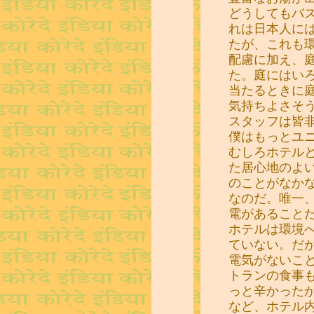
どうしてもバ
れは日本人に
たが、これも
配慮に加え、
た。庭にはい
当たるときに
気持ちよさそ
スタッフは皆
僕はもっとユ
むしろホテル
た居心地のよ
のことがなか
なのだ。唯一
電があること
ホテルは環境
ていない。だ
電気がないこ
トランの食事
っと辛かった
など、ホテル