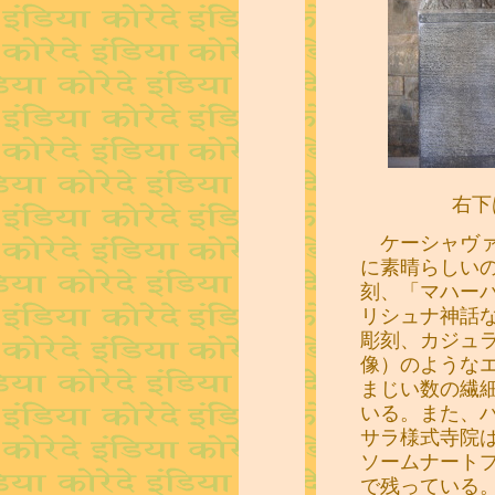
右下
ケーシャヴァ
に素晴らしい
刻、「マハー
リシュナ神話
彫刻、カジュ
像）のような
まじい数の繊
いる。また、
サラ様式寺院
ソームナート
で残っている