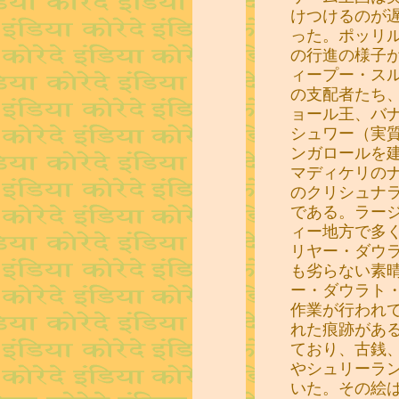
けつけるのが
った。ポッリ
の行進の様子
ィープー・ス
の支配者たち
ョール王、バ
シュワー（実
ンガロールを
マディケリの
のクリシュナ
である。ラー
ィー地方で多
リヤー・ダウ
も劣らない素
ー・ダウラト
作業が行われ
れた痕跡があ
ており、古銭
やシュリーラ
いた。その絵