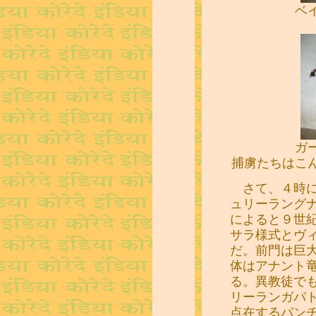
ベ
ガ
捕虜たちはこ
さて、４時に
ュリーラング
によると９世
サラ様式とヴ
だ。前門は巨
体はアナント
る。異教徒で
リーランガパ
点在するパン