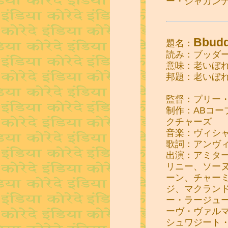
ー・ジャガン
Bbudd
題名：
読み：ブッダ
意味：老いぼ
邦題：老いぼ
監督：プリー
制作：ABコー
クチャーズ
音楽：ヴィシ
歌詞：アンヴ
出演：アミタ
リニー、ソー
ーン、チャー
ジ、マクラン
ー・ラージュ
ーヴ・ヴァル
シュワジート