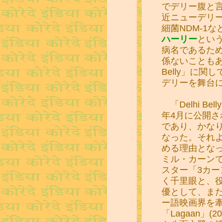
でデリー腹と
近ニューデリ
細菌NDM-1
ハーリー
とい
病名であるた
係ないこともあ
Belly」に
デリーを舞台
「Delhi B
年4月に公開さ
であり、かな
なった。それ
める理由とな
ミル・カーン
スター「3カー
く千里眼と、
優として、ま
ー語映画界を
「Lagaan」