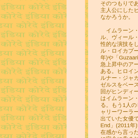
そのつもりで
主人公にした
なかろうか。
イムラーン・
ル、ヴィール
性的な演技を
ル・ロイカプールは
年)や「Guzaa
急上昇中のア
ある。ヒロイ
ルナー・ジャ
ゼルスをベー
回がヒンディ
はイムラーン
る。もう1人
ャリーワーラーは「
出ていた女優で、
End」(201
在感から言っ