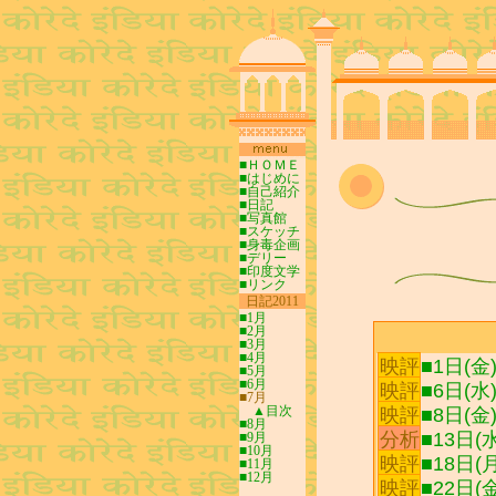
■ＨＯＭＥ
■はじめに
■自己紹介
■日記
■写真館
■スケッチ
■身毒企画
■デリー
■印度文学
■リンク
0
日記2011
0
■1月
■2月
■3月
■4月
映評
■1日(金)D
■5月
■6月
映評
■6日(水)
■7月
▲目次
映評
■8日(金)
■8月
分析
■13日
■9月
■10月
映評
■18日(月)
■11月
■12月
映評
■22日(金