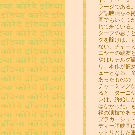
ラージである
グ語映画を本
画でもいくつ
れて来ている
ターブの息子
クを除けば、
ない。チャー
ニヤーの親友
やはりテルグ
り、本作が彼
ューとなる。
あったものの
チャーミング
ると、ターニ
ンは、終始し
はなかった。
禄の演技であ
プラカーシュ
ディー語映画
ットリとした