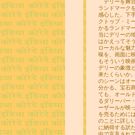
デリーを舞台
ランドマーク
感心した。下
クトゥブ・ミ
かるランドマ
当にデリーの
はかえってそ
ローカルな魅
噪を、画面に映し
もそういう映
デリーの象徴
来たくらいか
のシーンはオ
分かる。宝石
ても、オール
るダリーバー
ーザールが映
を売るために
のことに詳し
に納得する訳
中で言及され