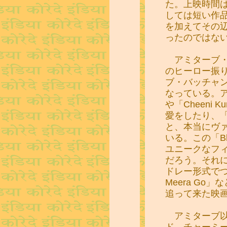
た。上映時間
しては短い作品
を加えてその
ったのではな
アミターブ・
のヒーロー振
ブ・バッチャ
なっている。アミ
や「Cheeni 
愛をしたり、「P
と、本当にヴ
いる。この「Bbud
ユニークなフ
だろう。それ
ドレー形式でつ
Meera G
追って来た映
アミターブ以
ド、チャーミ