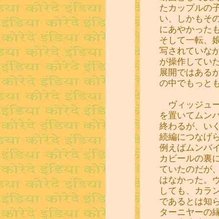
たカップルの
い、しかもそ
にあやかった
そして一転、
写されていな
が操作してい
展開ではあるが、「B
の中でもっと
ヴィッジュー
を置いてムン
終わるが、い
続編につなげ
例えばムンバ
カビールの裏
ていたのだが
はなかった。
しても、カラ
であるとは知
ターニヤーの