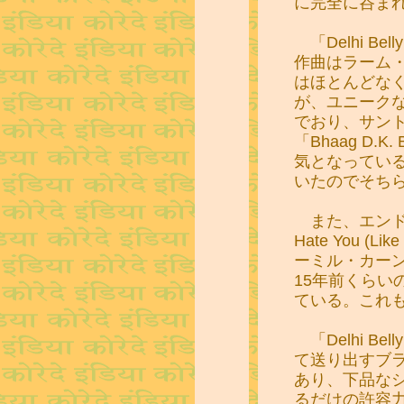
に完全に呑ま
「Delhi B
作曲はラーム
はほとんどなく
が、ユニーク
でおり、サント
「Bhaag D.K.
気となってい
いたのでそち
また、エンド
Hate You (L
ーミル・カー
15年前くらい
ている。これ
「Delhi B
て送り出すブ
あり、下品な
るだけの許容力