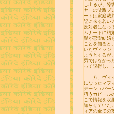
し出るが、障
ヤーの父親プ
ートは家庭裁
記に来る若い
反対者になっ
ムナートに結
親が恋愛結婚
ことを知ると
いたヴィッジ
ようとするが
男ではなかっ
って説得し、
一方、ヴィッ
になったマフ
デーシュパー
狙うカビール
こで情報を収
知らせていた
ィアの全ての