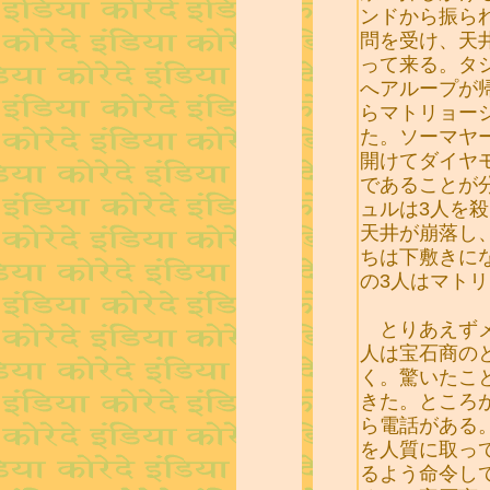
ンドから振ら
問を受け、天
って来る。タ
へアループが
らマトリョー
た。ソーマヤ
開けてダイヤ
であることが
ュルは3人を
天井が崩落し
ちは下敷きに
の3人はマト
とりあえずメ
人は宝石商の
く。驚いたこと
きた。ところ
ら電話がある
を人質に取っ
るよう命令し