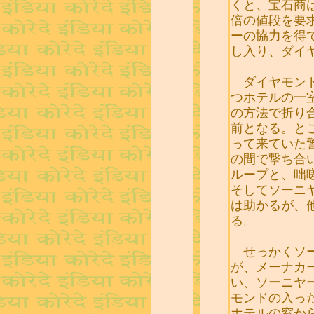
くと、宝石商
倍の値段を要
ーの協力を得
し入り、ダイ
ダイヤモンド
つホテルの一
の方法で折り
前となる。と
って来ていた
の間で撃ち合
ループと、咄
そしてソーニ
は助かるが、
る。
せっかくソー
が、メーナカ
い、ソーニヤ
モンドの入っ
ホテルの窓か