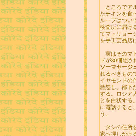
ところでアル
たチキンを食
ループはつい
検査所に届け
てマトリョー
を手工芸品店
実はそのマト
ドが30個隠
ソーマヤージ
れるべきもの
イヤモンドの
激怒し、部下
する。ロシア
とを白状する
に電話すると
う。
タシの住所を
家へ押しかけ