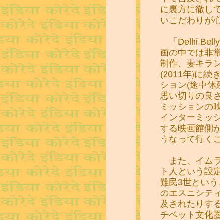
に裏方に徹し
いこだわりが
「Delhi B
画の中では非
制作、妻キラン・
(2011年)に続
ション(途中休
思い切りの良
ミッションの
インターミッ
する映画館側
うなって行く
また、イムラ
ト人という設
難民3世とい
のエスニシテ
及されたりす
チベット文化