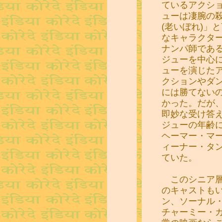
ているアクシ
ューは凄腕の
(老いぼれ)」
なキャラクタ
ナンパ師であ
ジューを中心
ューを演じた
クションやダ
には勝てない
かった。だが
即妙な受け答
ジューの年齢
ヘーマー・マ
ィーナー・タ
ていた。
このシニア層
のキャストも
ン、ソーナル
チャーミー・