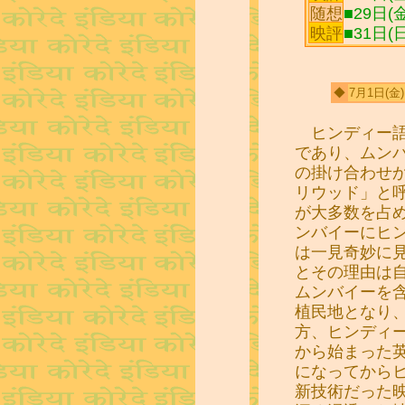
随想
■29日
映評
■31日(日)
◆
7月1日
(金)
ヒンディー語
であり、ムン
の掛け合わせ
リウッド」と
が大多数を占
ンバイーにヒ
は一見奇妙に
とその理由は
ムンバイーを
植民地となり
方、ヒンディ
から始まった
になってから
新技術だった