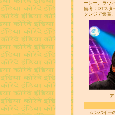
ーレー、ラヴィ
備考：DTスタ
クンジで鑑賞
ア
ムンバイーの