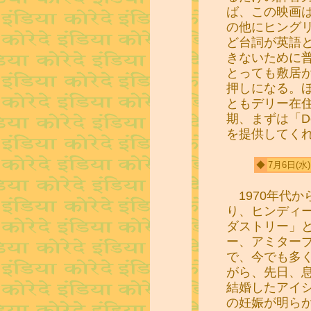
ば、この映画
の他にヒング
ど台詞が英語
きないために
とっても敷居
押しになる。
ともデリー在
期、まずは「De
を提供してく
◆
7月6日
(水)
1970年代か
り、ヒンディ
ダストリー」
ー、アミターブ
で、今でも多
がら、先日、
結婚したアイ
の妊娠が明ら