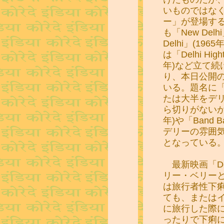
いものではな
ー」が登場す
も「New Delhi
Delhi」(1
は「Delhi Hig
年)など立て続
り、本日公開の「
いる。題名に
たは大半をデ
ら切りがないが、「O
年)や「Band B
デリーの雰囲
となっている
最新映画「Del
リー・ベリー
は旅行者性下
ても、または
に旅行した際
ったりで下痢