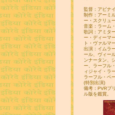
監督：アビナ
制作：アーミ
ー・スクリュ
音楽：ラーム
歌詞：アミタ
ー・ディーマ
ト・ヴァルマ
出演：イムラ
ール、ヴィー
ンナータン、
ー、ラーフル
ィジャイ・ラ
ラーフル・ペ
(特別出演)
備考：PVRプ
ル版を鑑賞。