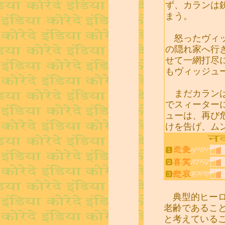
ず、カランは
まう。
怒ったヴィッ
の隠れ家へ行
せて一網打尽
もヴィッジュ
まだカランは
でスィーター
ューは、再び
けを告げ、ム
典型的ヒーロ
老齢であるこ
と考えている