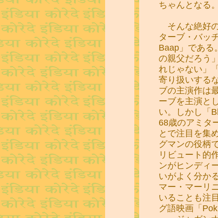
ちゃんとなる
そんな絶好の
ターブ・バッチャン
Baap」であ
の親父だろう
れじゃない」
寄り扱いする
ブの主演作は
ーブを主演と
い。しかし「Bbud
68歳のアミタ
とで注目を集
グマンの役柄
リビュート的
ンがヒンディ
いがよく分か
マー・マーリ
いることも注
グ語映画「Poki