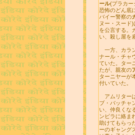
ール
(プラカ
恐怖のどん底
バイー警察の
ヌー・スード
を公言する。
い、殺し屋を
一方、カラン
ナール・チャ
ていた。ター
たが、親友の
ターニヤーが
付いていた。
アムリターは
ブ・バッチャ
い、仲良くな
ンピラに絡ま
助けてもらっ
ーのギャング