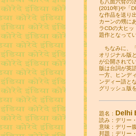
も八面六臂の活躍を
(2010年)や「D
な作品を送り
カーンの甥に
ラCDの大ヒ
題作となって
ちなみに、「De
オリジナル版
が公開されて
版は台詞が英
一方、ヒンデ
ンディー語と
グリッシュ版
Delhi 
題名：
読み：デリー
意味：デリー腹
邦題：デリー