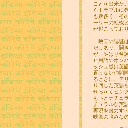
ことが出来た
らトラブルに
も数多く、そ
ーリーの転機
が起こってお
映画の認証は
だけあり、開
が、やはり台
止用語のオン
ッシュ版は英
置けない仲間
るときに、デ
り回した英語
せっかくヒン
もっとナチュ
チュラルな英
再現を努力す
映画の強みな