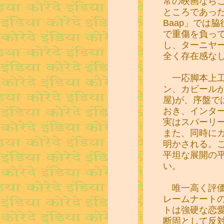
常の映画なら
ところであったが、
Baap」では
で重傷を負っ
し、ターニヤ
全く存在感な
一応脚本上工
ン、カビールが
屋)が、序盤で
おき、インタ
実はスパーリ
また、同時に
明かされる。
平坦な展開の
い。
唯一高く評価
レームナート
トは強硬な恋
断固として反