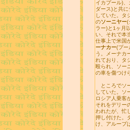
イカプール)
ダース)と共
していた。タ
の
ソーニヤー
ラー)と1ヶ
い、それで本
仕事上で米国
ーナカー
(プ
う。メーナカ
れており、タ
殴られ、ソー
の車を傷つけ
ところでソー
していた。ソ
ロシア人乗客
それをデリー
われたが、忙
押し付けた。
け、アループ