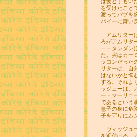
は妻と子もい
を受けたこと
渡ってパブを
バイーに舞い
アムリターは
ろがアムリタ
ー・タンダン
た。実はカー
ッコンだった
リターは、自
はないかと悩
する。それよ
ッジューは、
ー・マーリニ
であるという
息子の身に危
子を守りにム
ヴィッジュー
を近付ける。