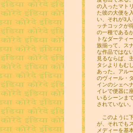
の入ったマト
た彼の大便を
い、それが3
ッチコックが
の一種である
トなダーティ
族揃って、ス
な作品ではな
見るならば、
タシよりもむ
あった。アル
のヴィール・
インのシェヘ
イレで便器に
いるシーンま
されていない
このように下
が、それでも
メディーを基